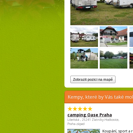
Kempy, které by Vás také moh
camping Oase Praha
Libeňská , 25241 Zlatníky-Hodkovice,
Praha-západ
Koupání, sport a r