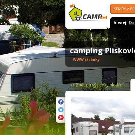
KEMPY v ČR
hledej:
Ke
camping Plískov
WWW stránky
<<
Zpět na výsledky hledání