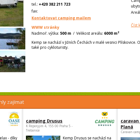
Camp
tel.:
+420 382 211 723
ubyt
fax:
Areá
Kontaktovat camping mailem
Číst
WWW stránky
2
Nadmoř. výška:
500 m
/
Velikost areálu:
6000 m
Kemp se nachází v Jižních Čechách v malé vesnici Plískovice. Ok
také pro cykloturisty.
ly zajímat
camping Drusus
caravan
K Reporyjim 4, 155 00 Praha 5 -
Planá
Trebonice
Caravan camp
elax - díky
Kemp Drusus se nachází na