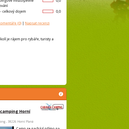
ingové místo/pevné
0,0
ování
l- celkový dojem
0,0
 komentáře
(0)
|
Napsat recenzi
olí je rájem pro rybáře, turisty a
 camping Horní
ing , 38226 Horní Planá
Camp se nachází přímo na