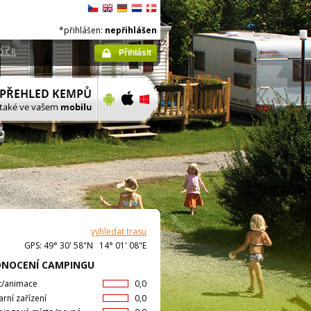
*přihlášen:
nepřihlášen
ů ČR
Přihlásit
vyhledat trasu
GPS: 49° 30' 58"N 14° 01' 08"E
NOCENÍ CAMPINGU
t/animace
0,0
arní zařízení
0,0