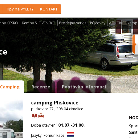
Tipy na VÝLETY
KONTAKT
mpy ČESKO
Kempy SLOVENSKO
Prodejny-servis
Půjčovny
ASOCIACE kemp
ice
Camping
Recenze
Poptávka informací
camping Plískovice
pliskovice 27 , 398 04 cimelice
HOD
01.07.-31.08.
Doba otevření:
Spor
Sanit
Jazyky, komunikace: