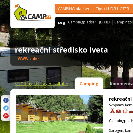
CAMPING pladser
Tips til UDFLUGTER
søg:
Campingpladser TJEKKIET
Campingpl
rekreační středisko Iveta
WWW sider
<<
Tilbage til søgeresultater
Camping
Kommenta
rekreační
Svojanov Kemp
Campingplads
Sprogen, kom