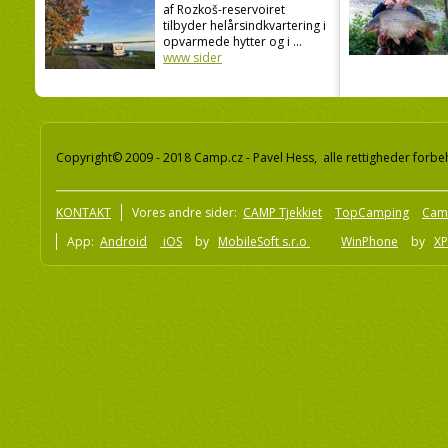
af Rozkoš-reservoiret
tilbyder helårsindkvartering i
opvarmede hytter og i ...
www sider
Copyright© 2009 - 2018 Camp.cz - Pavel Hess, alle rettigheder forbe
KONTAKT
Vores andre sider:
CAMP Tjekkiet
TopCamping
Cam
App:
Android
iOS
by
MobileSoft s.r.o
WinPhone
by
XP