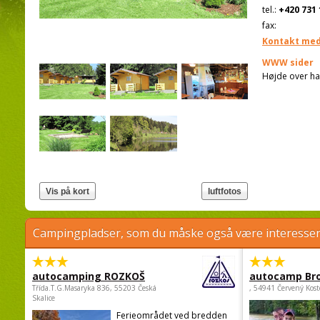
tel.:
+420 731 
fax:
Kontakt med
WWW sider
Højde over ha
Campingpladser, som du måske også være interessere
autocamping ROZKOŠ
autocamp Br
Třída.T.G.Masaryka 836, 55203 Česká
, 54941 Červený Kost
Skalice
Ferieområdet ved bredden