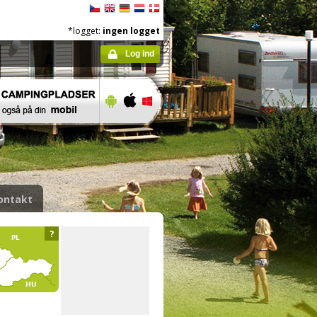
*logget:
ingen logget
Log ind
ontakt
?