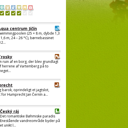
Aqua centrum Jičín
wimmingpoolen (25 × 8 m, dybde 1,3
 1,6 m, 24 – 26 °C), børnebassinet
12...
Trosky
n ruin af en borg, der blev grundlagt
f herrene af Vartemberg på to
eget...
recht
ig barok, oprindeligt et jagtslot,
 for Humprecht Jan Černín a...
Český ráj
Det romantiske Bøhmiske paradis
Enestående vandreområde byder på
et unikt l...