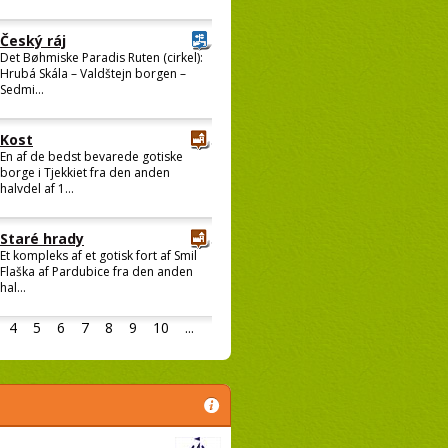
Český ráj
Det Bøhmiske Paradis Ruten (cirkel):
Hrubá Skála – Valdštejn borgen –
Sedmi...
Kost
En af de bedst bevarede gotiske
borge i Tjekkiet fra den anden
halvdel af 1...
Staré hrady
Et kompleks af et gotisk fort af Smil
Flaška af Pardubice fra den anden
hal...
4
5
6
7
8
9
10
...