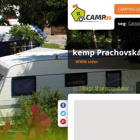
CAMPING p
søg:
Campi
kemp Prachovsk
WWW sider
<<
Tilbage til søgeresultater