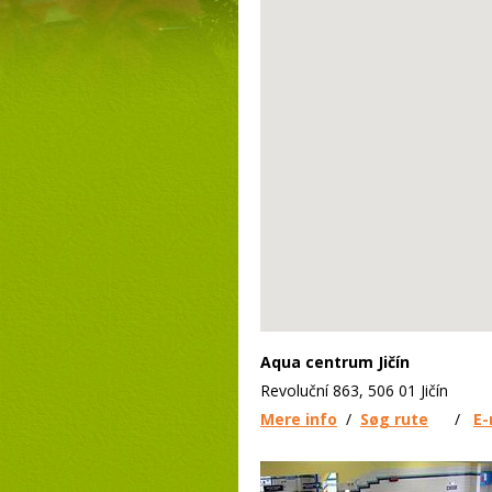
Aqua centrum Jičín
Revoluční 863, 506 01 Jičín
Mere info
/
Søg rute
/
E-