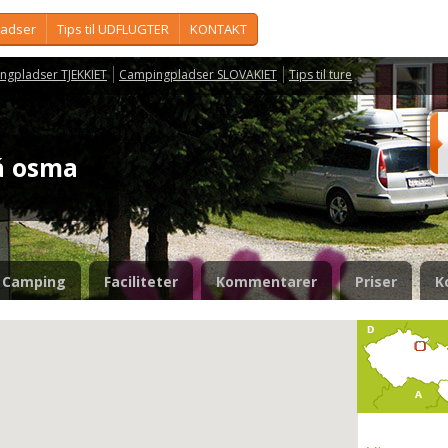
ladser
Tips til UDFLUGTER
KONTAKT
ngpladser TJEKKIET
Campingpladser SLOVAKIET
Tips til ture
á osma
Camping
Faciliteter
Kommentarer
Priser
K