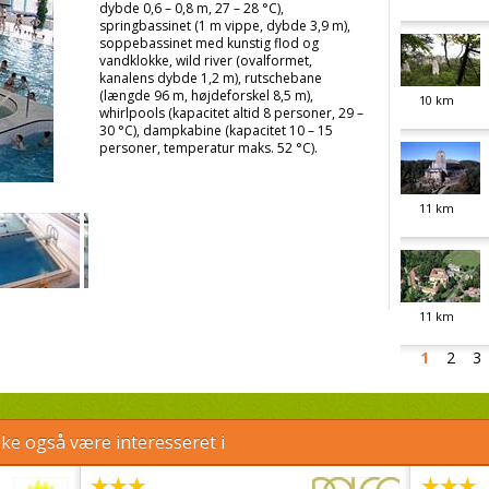
dybde 0,6 – 0,8 m, 27 – 28 °C),
springbassinet (1 m vippe, dybde 3,9 m),
soppebassinet med kunstig flod og
vandklokke, wild river (ovalformet,
kanalens dybde 1,2 m), rutschebane
(længde 96 m, højdeforskel 8,5 m),
10
km
whirlpools (kapacitet altid 8 personer, 29 –
30 °C), dampkabine (kapacitet 10 – 15
personer, temperatur maks. 52 °C).
11
km
11
km
1
2
3
e også være interesseret i