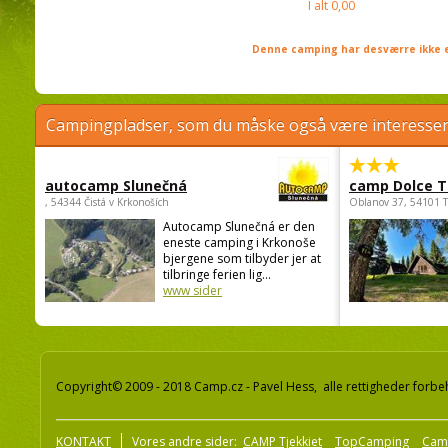
I alt
0,00
Denne camping har desværre ikke e
Campingpladser, som du måske også være interessere
autocamp Slunečná
camp Dolce T
, 54344 Čistá v Krkonoších
Oblanov 37, 54101 
Autocamp Slunečná er den
eneste camping i Krkonoše
bjergene som tilbyder jer at
tilbringe ferien lig...
www sider
Copyright© 2009 - 2018 Camp.cz - Pavel Hess, alle rettigheder forbe
KONTAKT
Vores andre sider:
CAMP Tjekkiet
TopCamping
Cam