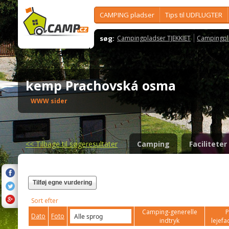
CAMPING pladser
Tips til UDFLUGTER
søg:
Campingpladser TJEKKIET
Campingpl
kemp Prachovská osma
WWW sider
<<
Tilbage til søgeresultater
Camping
Faciliteter
Tilføj egne vurdering
Sort efter
Camping-generelle
P
Dato
Foto
indtryk
lejefac