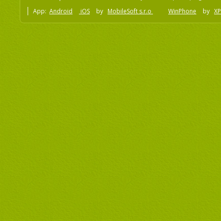
App:
Android
iOS
by
MobileSoft s.r.o
WinPhone
by
XP