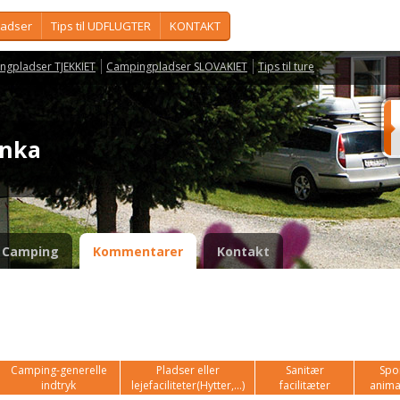
ladser
Tips til UDFLUGTER
KONTAKT
ngpladser TJEKKIET
Campingpladser SLOVAKIET
Tips til ture
inka
Camping
Kommentarer
Kontakt
Camping-generelle
Pladser eller
Sanitær
Spor
indtryk
lejefaciliteter(Hytter,...)
facilitæter
anima