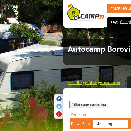
CAMPING p
søg:
Campi
Autocamp Borov
<<
Tilbage til søgeresultater
Tilføj egne vurdering
Sort efter
Dato
Foto