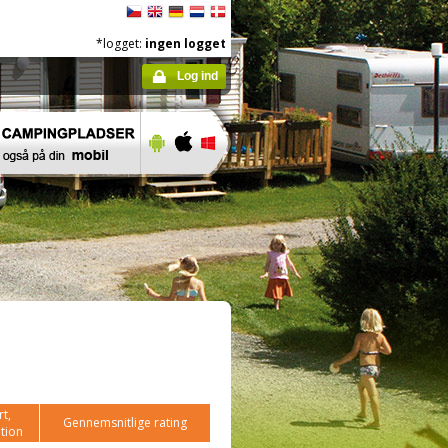
*logget:
ingen logget
Log ind
t,
Gennemsnitlige rating
tion