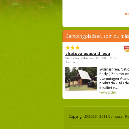
De
Campingpladser, som du måsk
chatová osada U lesa
Vranovská přehrada - pláž 680, 67102
Šumná
Sydmæhren, Natio
Podyjí, Znojmo o
dæmningen Vrano
přehrada – så i d
lokalitet e...
www sider
Copyright© 2009 - 2018 Camp.cz - Pav