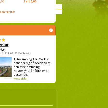
,00
I alt
0,00
den første!
rkur
vky
v. č. 114, 69122 Pasohlávky
Autocamping ATC Merkur
befinder sig på bredden af
den øvre dæmning
Novomlýnská nádrž, er et
passende...
www sider