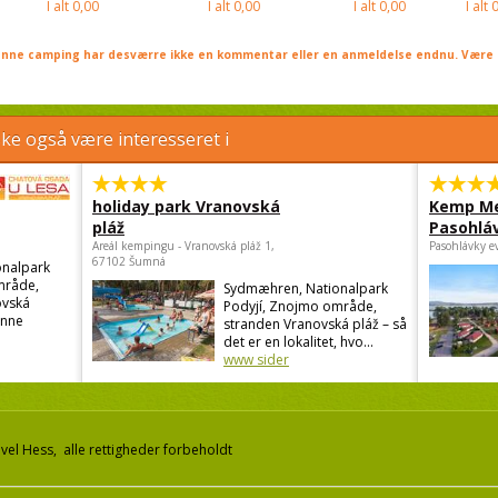
I alt
0,00
I alt
0,00
I alt
0,00
I alt
0
nne camping har desværre ikke en kommentar eller en anmeldelse endnu. Være 
e også være interesseret i
holiday park Vranovská
Kemp Me
pláž
Pasohlá
Areál kempingu - Vranovská pláž 1,
Pasohlávky e
67102 Šumná
nalpark
mråde,
Sydmæhren, Nationalpark
vská
Podyjí, Znojmo område,
enne
stranden Vranovská pláž – så
det er en lokalitet, hvo...
www sider
el Hess, alle rettigheder forbeholdt