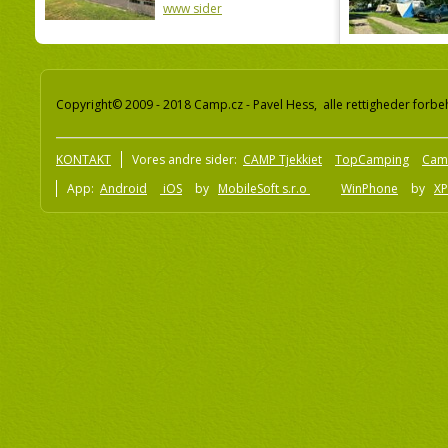
www sider
Copyright© 2009 - 2018 Camp.cz - Pavel Hess, alle rettigheder forbe
KONTAKT
Vores andre sider:
CAMP Tjekkiet
TopCamping
Cam
App:
Android
iOS
by
MobileSoft s.r.o
WinPhone
by
XP