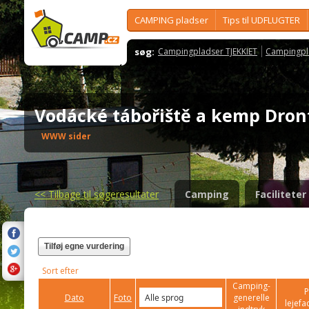
CAMPING pladser
Tips til UDFLUGTER
søg:
Campingpladser TJEKKIET
Campingpl
Vodácké tábořiště a kemp Dro
WWW sider
<<
Tilbage til søgeresultater
Camping
Faciliteter
Tilføj egne vurdering
Sort efter
Camping-
P
Dato
Foto
generelle
lejefac