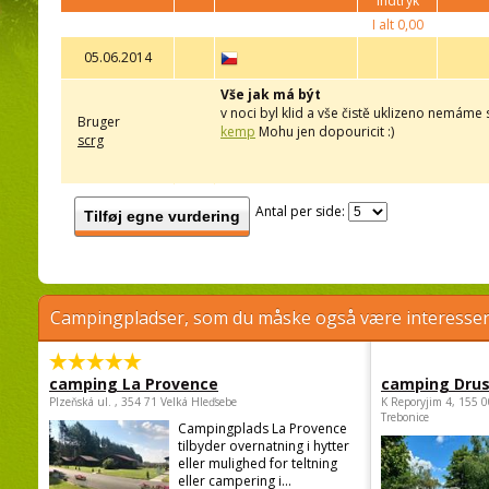
indtryk
I alt
0,00
05.06.2014
Vše jak má být
v noci byl klid a vše čistě uklizeno nemáme
Bruger
kemp
Mohu jen dopouricit :)
scrg
Antal per side:
Tilføj egne vurdering
Campingpladser, som du måske også være interessere
camping La Provence
camping Dru
Plzeňská ul. , 354 71 Velká Hleďsebe
K Reporyjim 4, 155 0
Trebonice
Campingplads La Provence
tilbyder overnatning i hytter
eller mulighed for teltning
eller campering i...