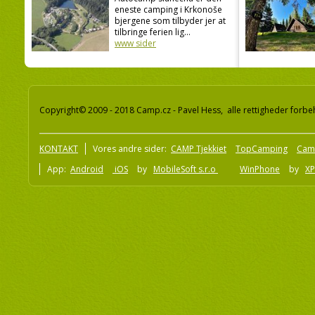
eneste camping i Krkonoše
bjergene som tilbyder jer at
tilbringe ferien lig...
www sider
Copyright© 2009 - 2018 Camp.cz - Pavel Hess, alle rettigheder forbe
KONTAKT
Vores andre sider:
CAMP Tjekkiet
TopCamping
Cam
App:
Android
iOS
by
MobileSoft s.r.o
WinPhone
by
XP