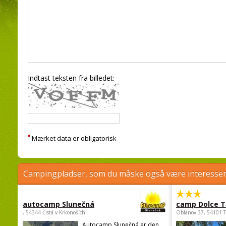
Indtast teksten fra billedet:
*
Mærket data er obligatorisk
Campingpladser, som du måske også være interessere
autocamp Slunečná
camp Dolce T
, 54344 Čistá v Krkonoších
Oblanov 37, 54101 
Autocamp Slunečná er den