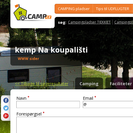
CAMPING pladser
Tips til UDFLUGTER
søg:
Campingpladser TJEKKIET
Campingpl
kemp Na koupališti
WWW sider
<<
Tilbage til søgeresultater
Camping
Faciliteter
*
*
Navn
Email
*
Forespørgsel