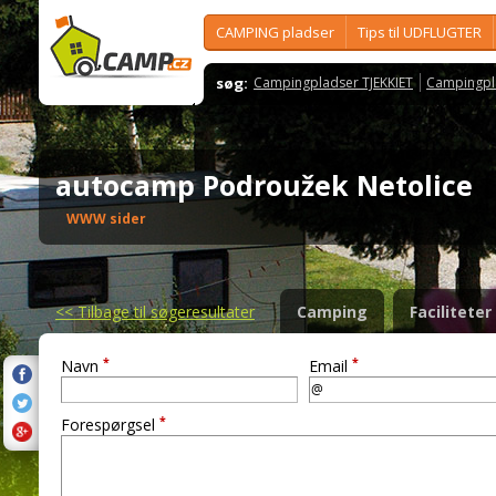
CAMPING pladser
Tips til UDFLUGTER
søg:
Campingpladser TJEKKIET
Campingpl
autocamp Podroužek Netolice
WWW sider
<<
Tilbage til søgeresultater
Camping
Faciliteter
*
*
Navn
Email
*
Forespørgsel