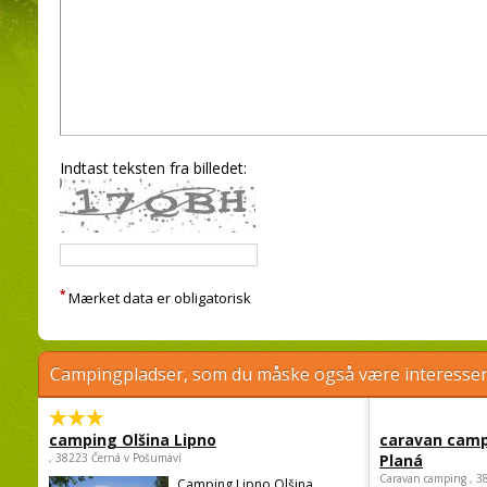
Indtast teksten fra billedet:
*
Mærket data er obligatorisk
Campingpladser, som du måske også være interessere
camping Olšina Lipno
caravan camp
, 38223 Černá v Pošumaví
Planá
Caravan camping , 3
Camping Lipno Olšina