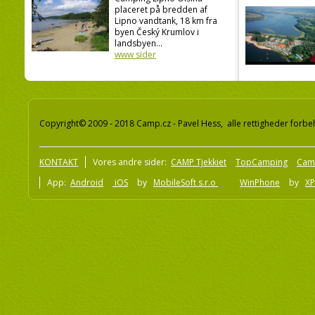
placeret på bredden af
Lipno vandtank, 18 km fra
byen Český Krumlov i
landsbyen...
www sider
Copyright© 2009 - 2018 Camp.cz - Pavel Hess, alle rettigheder forbe
KONTAKT
Vores andre sider:
CAMP Tjekkiet
TopCamping
Cam
App:
Android
iOS
by
MobileSoft s.r.o
WinPhone
by
XP