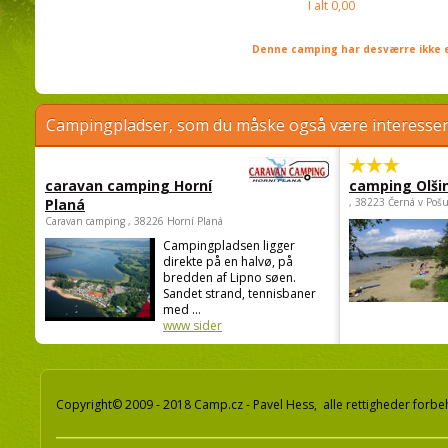
I alt
0,00
Denne camping har desværre ikke e
Campingpladser, som du måske også være interessere
caravan camping Horní
camping Olši
Planá
, 38223 Černá v Poš
Caravan camping , 38226 Horní Planá
Campingpladsen ligger
direkte på en halvø, på
bredden af Lipno søen.
Sandet strand, tennisbaner
med ...
www sider
Copyright© 2009 - 2018 Camp.cz - Pavel Hess, alle rettigheder forbe