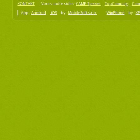
KONTAKT
Vores andre sider:
CAMP Tjekkiet
TopCamping
Cam
App:
Android
iOS
by
MobileSoft s.r.o
WinPhone
by
XP