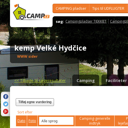
CAMPING pladser
Tips til UDFLUGTER
søg:
Campingpladser TJEKKIET
Campingpl
kemp Velké Hydčice
WWW sider
<<
Tilbage til søgeresultater
Camping
Faciliteter
Tilføj egne vurdering
Sort efter
Camping-generelle
P
Dato
Foto
indtryk
lejefac