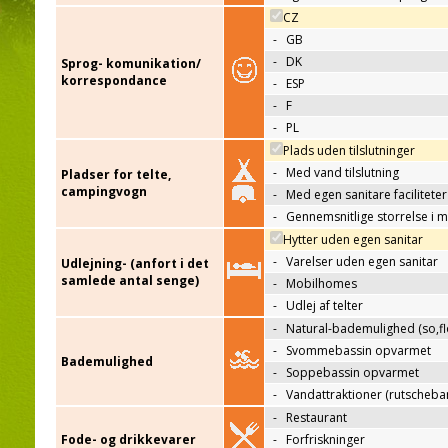
CZ
-
GB
-
DK
Sprog- komunikation/
korrespondance
-
ESP
-
F
-
PL
Plads uden tilslutninger
-
Med vand tilslutning
Pladser for telte,
campingvogn
-
Med egen sanitare faciliteter
-
Gennemsnitlige storrelse i 
Hytter uden egen sanitar
-
Varelser uden egen sanitar
Udlejning- (anfort i det
samlede antal senge)
-
Mobilhomes
-
Udlej af telter
-
Natural-bademulighed (so,flo
-
Svommebassin opvarmet
Bademulighed
-
Soppebassin opvarmet
-
Vandattraktioner (rutscheba
-
Restaurant
Fode- og drikkevarer
-
Forfriskninger