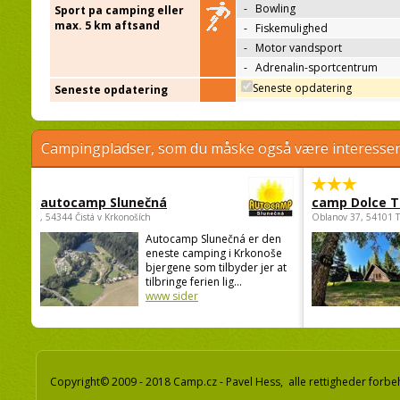
-
Bowling
Sport pa camping eller
max. 5 km aftsand
-
Fiskemulighed
-
Motor vandsport
-
Adrenalin-sportcentrum
Seneste opdatering
Seneste opdatering
Campingpladser, som du måske også være interessere
autocamp Slunečná
camp Dolce T
, 54344 Čistá v Krkonoších
Oblanov 37, 54101 
Autocamp Slunečná er den
eneste camping i Krkonoše
bjergene som tilbyder jer at
tilbringe ferien lig...
www sider
Copyright© 2009 - 2018 Camp.cz - Pavel Hess, alle rettigheder forbe