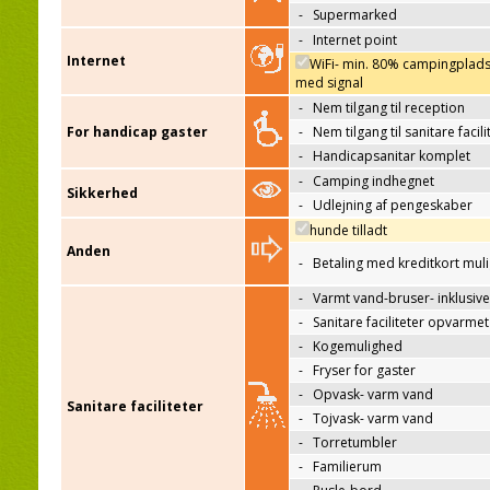
-
Supermarked
-
Internet point
Internet
WiFi- min. 80% campingplad
med signal
-
Nem tilgang til reception
For handicap gaster
-
Nem tilgang til sanitare facili
-
Handicapsanitar komplet
-
Camping indhegnet
Sikkerhed
-
Udlejning af pengeskaber
hunde tilladt
Anden
-
Betaling med kreditkort mul
-
Varmt vand-bruser- inklusive
-
Sanitare faciliteter opvarmet
-
Kogemulighed
-
Fryser for gaster
-
Opvask- varm vand
Sanitare faciliteter
-
Tojvask- varm vand
-
Torretumbler
-
Familierum