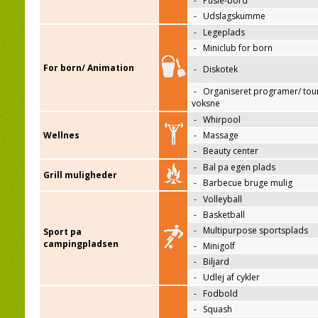
-
Pusle-bord
-
Udslagskumme
-
Legeplads
-
Miniclub for born
For born/ Animation
-
Diskotek
-
Organiseret programer/ tour
voksne
-
Whirpool
Wellnes
-
Massage
-
Beauty center
-
Bal pa egen plads
Grill muligheder
-
Barbecue bruge mulig
-
Volleyball
-
Basketball
-
Multipurpose sportsplads
Sport pa
campingpladsen
-
Minigolf
-
Biljard
-
Udlej af cykler
-
Fodbold
-
Squash