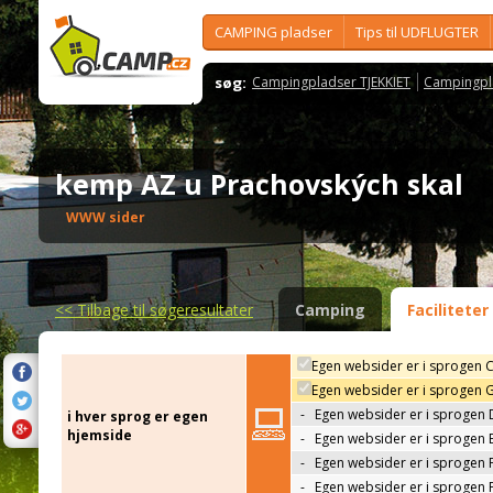
CAMPING pladser
Tips til UDFLUGTER
søg:
Campingpladser TJEKKIET
Campingpl
kemp AZ u Prachovských skal
WWW sider
<<
Tilbage til søgeresultater
Camping
Faciliteter
Egen websider er i sprogen 
Egen websider er i sprogen 
-
Egen websider er i sprogen 
i hver sprog er egen
hjemside
-
Egen websider er i sprogen 
-
Egen websider er i sprogen 
-
Egen websider er i sprogen 