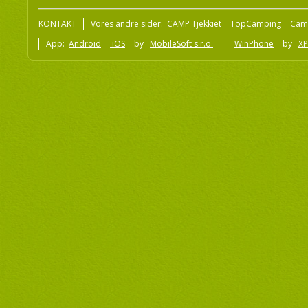
KONTAKT
Vores andre sider:
CAMP Tjekkiet
TopCamping
Cam
App:
Android
iOS
by
MobileSoft s.r.o
WinPhone
by
XP