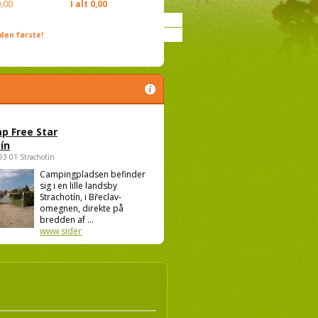
,00
I alt
0,00
den første!
p Free Star
ín
693 01 Strachotín
Campingpladsen befinder
sig i en lille landsby
Strachotín, i Břeclav-
omegnen, direkte på
bredden af ...
www sider