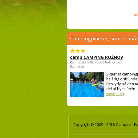
De
Campingpladser, som du måsk
camp CAMPING ROŽNOV
Radhošťská 940, 75661 Rožnov pod
Radhoštěm
3-tjernet campin
helårlig drift unde
Beskydy på den n
del af byen Rožn...
www sider
Copyright© 2009 - 2018 Camp.cz - Pav