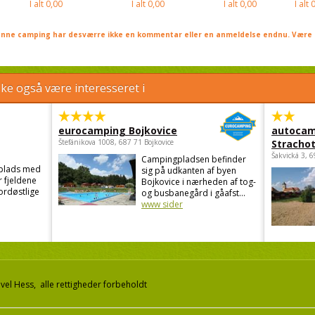
I alt
0,00
I alt
0,00
I alt
0,00
I alt
0
nne camping har desværre ikke en kommentar eller en anmeldelse endnu. Være 
e også være interesseret i
eurocamping Bojkovice
autocam
Štefánikova 1008, 687 71 Bojkovice
Strachot
Šakvická 3, 
Campingpladsen befinder
gplads med
sig på udkanten af byen
r fjeldene
Bojkovice i nærheden af tog-
ordøstlige
og busbanegård i gåafst...
www sider
el Hess, alle rettigheder forbeholdt