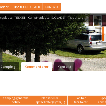
ladser
Tips til UDFLUGTER
KONTAKT
ngpladser TJEKKIET
Campingpladser SLOVAKIET
Tips til ture
Camping
Kommentarer
Kontakt
Camping-generelle
Pladser eller
Sanitær
Spor
indtryk
lejefaciliteter(Hytter,...)
facilitæter
anima