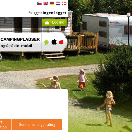
*logget:
ingen logget
Log ind
t,
Gennemsnitlige rating
tion