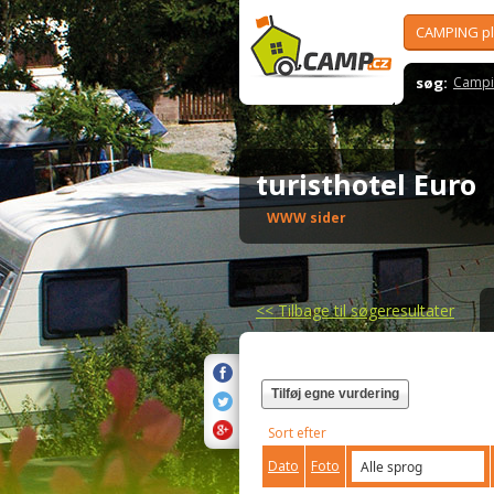
CAMPING p
søg:
Campi
turisthotel Euro
WWW sider
<<
Tilbage til søgeresultater
Tilføj egne vurdering
Sort efter
Dato
Foto