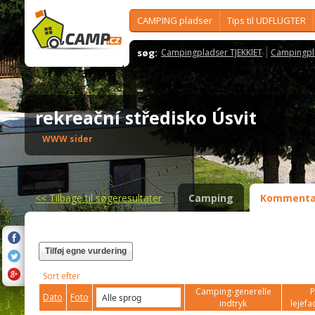
CAMPING pladser
Tips til UDFLUGTER
søg:
Campingpladser TJEKKIET
Campingpl
rekreační středisko Úsvit
WWW sider
<<
Tilbage til søgeresultater
Camping
Kommenta
Tilføj egne vurdering
Sort efter
Camping-generelle
P
Dato
Foto
indtryk
lejefac