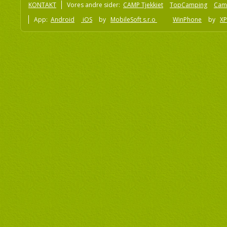
KONTAKT
Vores andre sider:
CAMP Tjekkiet
TopCamping
Cam
App:
Android
iOS
by
MobileSoft s.r.o
WinPhone
by
XP