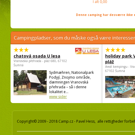
I alt
0,00
Denne camping har desværre ikke e
Campingpladser, som du måske også være interessere
chatová osada U lesa
holiday park
Vranovská přehrada - pláž 680, 67102
pláž
Šumná
Areál kempingu - Vra
67102 Šumná
Sydmæhren, Nationalpark
Podyjí, Znojmo område,
dæmningen Vranovská
přehrada – så i denne
lokalitet e...
www sider
Copyright© 2009 - 2018 Camp.cz - Pavel Hess, alle rettigheder forbe