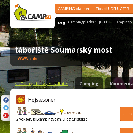
CAMPING pladser
Tips til UDFLUGTER
søg:
Campingpladser TJEKKIET
Campingpl
tábořiště Soumarský most
WWW sider
<<
Tilbage til søgeresultater
Camping
Kommenta
Højsæsonen
/ 1 d
2 voksen, bil,campingvogn, El og turistskat