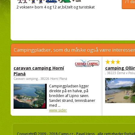
/ 1 d
2 voksen+ born 4 og 12 ar,bil,telt og turistskat
Campingpladser, som du måske også være interessere
caravan camping Horní
camping Olši
Planá
, 38223 Černá v Poš
Caravan camping , 38226 Horní Planá
Campingpladsen ligger
direkte på en halvø, på
bredden af Lipno søen.
Sandet strand, tennisbaner
med ...
www sider
Copyright© 2009 - 2018 Camp.cz - Pavel Hess, alle rettigheder forbe