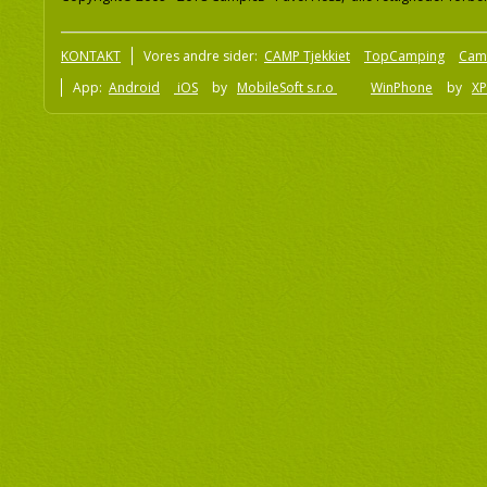
KONTAKT
Vores andre sider:
CAMP Tjekkiet
TopCamping
Cam
App:
Android
iOS
by
MobileSoft s.r.o
WinPhone
by
XP