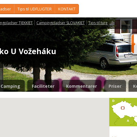
ladser
Tips til UDFLUGTER
KONTAKT
ngpladser TJEKKIET
Campingpladser SLOVAKIET
Tips til ture
isko U Vožeháku
Camping
Faciliteter
Kommentarer
Priser
K