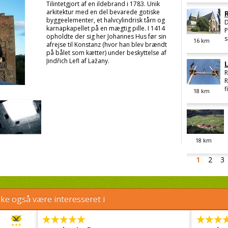
Tilintetgjort af en ildebrand i 1783. Unik
arkitektur med en del bevarede gotiske
byggeelementer, et halvcylindrisk tårn og
D
karnapkapellet på en mægtig pille. I 1414
P
opholdte der sig her Johannes Hus før sin
s
16
km
afrejse til Konstanz (hvor han blev brændt
på bålet som kætter) under beskyttelse af
Jindřich Lefl af Lažany.
R
R
f
18
km
18
km
1
2
3
e også være interesseret i