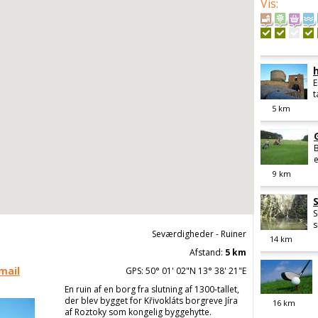
Vis
:
E
t
5
km
B
e
9
km
S
s
Seværdigheder - Ruiner
14
km
Afstand:
5 km
mail
GPS: 50° 01' 02"N 13° 38' 21"E
En ruin af en borg fra slutning af 1300-tallet,
der blev bygget for Křivokláts borgreve Jíra
16
km
af Roztoky som kongelig byggehytte.