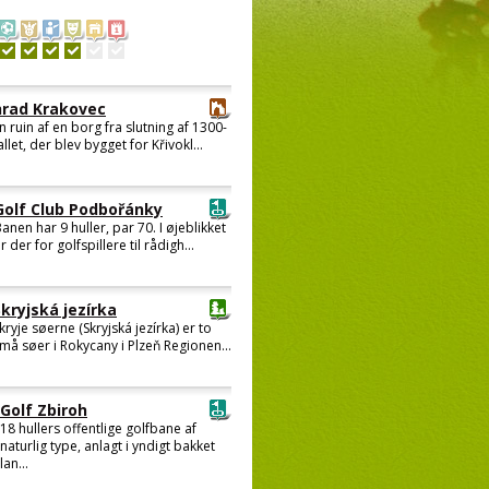
hrad Krakovec
n ruin af en borg fra slutning af 1300-
allet, der blev bygget for Křivokl...
Golf Club Podbořánky
anen har 9 huller, par 70. I øjeblikket
r der for golfspillere til rådigh...
Skryjská jezírka
kryje søerne (Skryjská jezírka) er to
må søer i Rokycany i Plzeň Regionen...
Golf Zbiroh
18 hullers offentlige golfbane af
naturlig type, anlagt i yndigt bakket
lan...