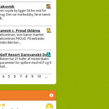
Rakovník
en royale by ligger 56 km vest for
rag. Den var markedsby, først nævnt
å...
Lanové c. Proud Sklárna
ebcentrum, som bærer mærket
ebcentrum PROUD. På websider
indes ikke kun ...
Golf Resort Darovanský Dvůr
Banen har 27 huller af mesterskabs
parameter for spillere med HCP og 9
hull...
4
5
6
7
8
9
10
...