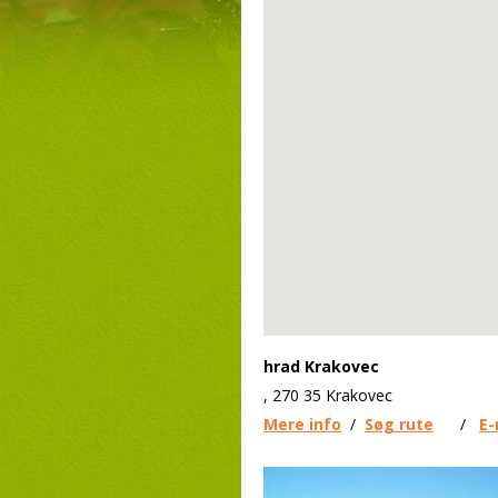
hrad Krakovec
, 270 35 Krakovec
Mere info
/
Søg rute
/
E-