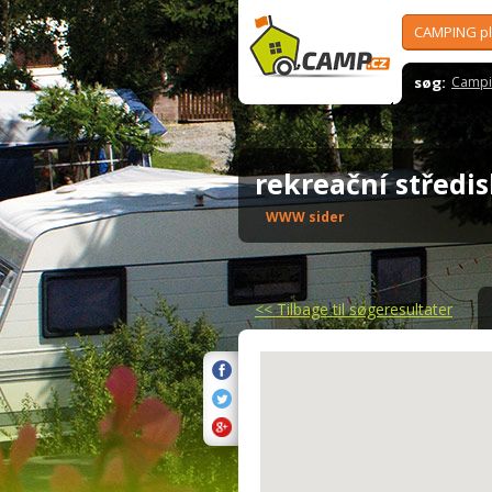
CAMPING p
søg:
Campi
rekreační střed
WWW sider
<<
Tilbage til søgeresultater