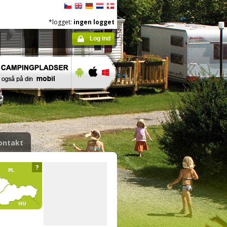
*logget:
ingen logget
Log ind
ontakt
?