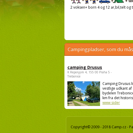
2 voksen+ born 4 og 12 ar,bil,telt og t
Campingpladser, som du måsk
camping Drusus
K Reporyjim 4, 155 00 Praha 5 -
Trebonice
Camping Drusus li
vestlige udkant af 
bydelen Trebonice
km fra det historis.
www sider
Copyright© 2009 - 2018 Camp.cz - Pav