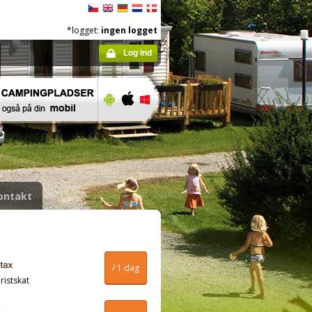
*logget:
ingen logget
Log ind
ontakt
/ 1 dag
ristskat