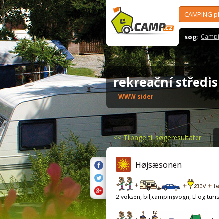
CAMPING p
søg:
Campi
rekreační střed
WWW sider
<<
Tilbage til søgeresultater
Højsæsonen
2 voksen, bil,campingvogn, El og turis