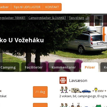
ladser
Tips til UDFLUGTER
KONTAKT
ngpladser TJEKKIET
Campingpladser SLOVAKIET
Tips til ture
isko U Vožeháku
Camping
Faciliteter
Kommentarer
Priser
K
Lavsæson
/ 1 dag
tskat
2 voksen, bil, campingvogn, El og tu