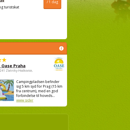
/ 1 dag
og turistskat
 Oase Praha
5241 Zlatníky-Hodkovice,
Campingpladsen befinder
sig 5 km syd for Prag (15 km
fra centrum), med en god
forbindelse til hoveds...
www sider