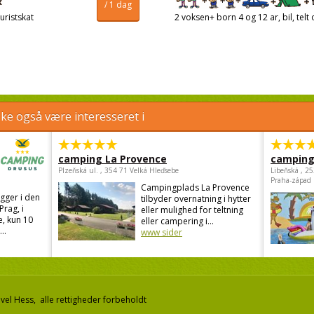
/ 1 dag
uristskat
2 voksen+ born 4 og 12 ar, bil, telt 
e også være interesseret i
camping La Provence
camping
Plzeňská ul. , 354 71 Velká Hleďsebe
Libeňská , 2
Praha-západ
Campingplads La Provence
gger i den
tilbyder overnatning i hytter
Prag, i
eller mulighed for teltning
, kun 10
eller campering i...
..
www sider
el Hess, alle rettigheder forbeholdt