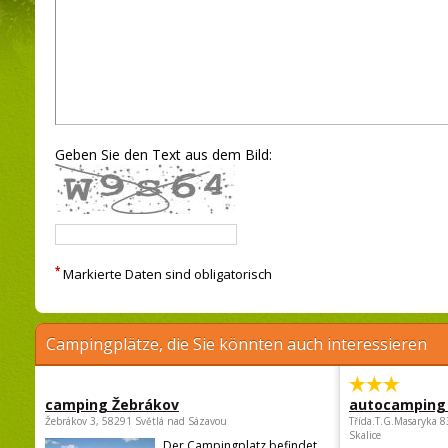
Geben Sie den Text aus dem Bild:
*
Markierte Daten sind obligatorisch
Campingplätze, die Sie könnten auch interessieren
camping Žebrákov
autocamping
Žebrákov 3, 58291 Světlá nad Sázavou
Třída.T.G.Masaryka 
Skalice
Der Campingplatz befindet