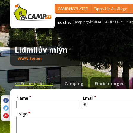
CAMPINGPLÄTZE
Tipps für Ausflüge
suche:
Campingplplätze TSCHECHIEN
Cam
Lidmilův mlýn
WWW Seiten
<<
Suchergebnissen
Camping
Einrichtungen
*
*
Name
Email
*
Frage