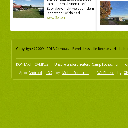
sich in dem kleinen Dorf
Žebrakov, nicht weit von dem
Städtchen Světlá nad...
www Seiten
Copyright© 2009 - 2018 Camp.cz - Pavel Hess, alle Rechte vorbehalte
KONTAKT - CAMP.cz
Unsere andere Seiten:
CampTschechien
To
App:
Android
iOS
by
MobileSoft s.r.o
WinPhone
by
XP