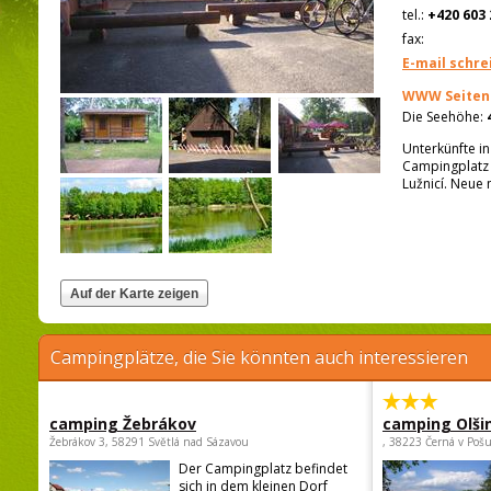
tel.:
+420 603 
fax:
E-mail schre
WWW Seiten
Die Seehöhe:
Unterkünfte in
Campingplatz 
Lužnicí. Neue
Campingplätze, die Sie könnten auch interessieren
camping Žebrákov
camping Olši
Žebrákov 3, 58291 Světlá nad Sázavou
, 38223 Černá v Poš
Der Campingplatz befindet
sich in dem kleinen Dorf