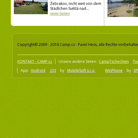
Žebrakov, nicht weit von dem
Städtchen Světlá nad...
www Seiten
Copyright© 2009 - 2018 Camp.cz - Pavel Hess, alle Rechte vorbehalte
KONTAKT - CAMP.cz
Unsere andere Seiten:
CampTschechien
To
App:
Android
iOS
by
MobileSoft s.r.o
WinPhone
by
XP