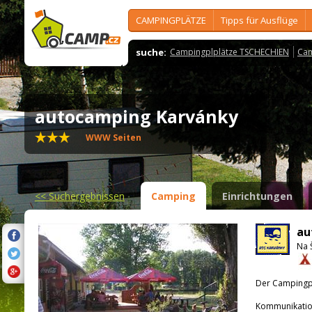
CAMPINGPLÄTZE
Tipps für Ausflüge
suche:
Campingplplätze TSCHECHIEN
Cam
autocamping Karvánky
WWW Seiten
<<
Suchergebnissen
Camping
Einrichtungen
au
Na 
Der Campingpla
Kommunikatio