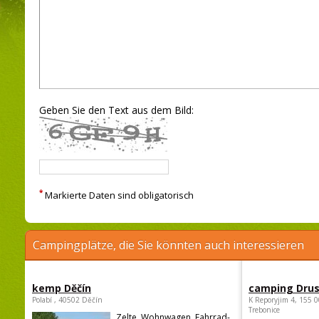
Geben Sie den Text aus dem Bild:
*
Markierte Daten sind obligatorisch
Campingplätze, die Sie könnten auch interessieren
kemp Děčín
camping Dru
Polabí , 40502 Děčín
K Reporyjim 4, 155 0
Trebonice
Zelte, Wohnwagen, Fahrrad-