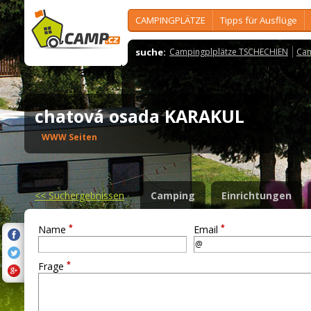
CAMPINGPLÄTZE
Tipps für Ausflüge
suche:
Campingplplätze TSCHECHIEN
Cam
chatová osada KARAKUL
WWW Seiten
<<
Suchergebnissen
Camping
Einrichtungen
*
*
Name
Email
*
Frage