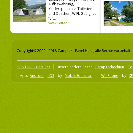
Aufbewahrung,
Kinderspielplatz, Toiletten
und Duschen, WIFI. Geeignet
für...
www Seiten
Copyright© 2009 - 2018 Camp.cz - Pavel Hess, alle Rechte vorbehalte
KONTAKT - CAMP.cz
Unsere andere Seiten:
CampTschechien
To
App:
Android
iOS
by
MobileSoft s.r.o
WinPhone
by
XP