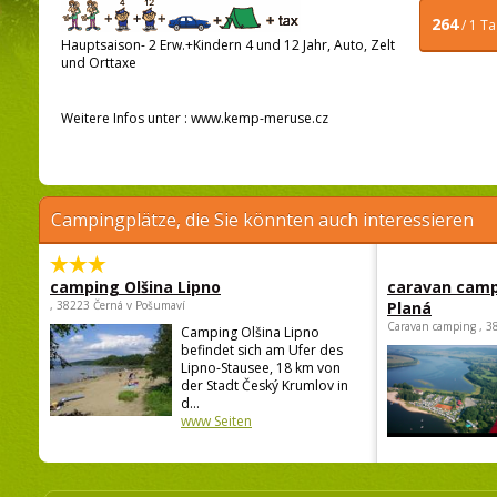
264
/ 1 T
Hauptsaison- 2 Erw.+Kindern 4 und 12 Jahr, Auto, Zelt
und Orttaxe
Weitere Infos unter : www.kemp-meruse.cz
Campingplätze, die Sie könnten auch interessieren
camping Olšina Lipno
caravan camp
, 38223 Černá v Pošumaví
Planá
Caravan camping , 3
Camping Olšina Lipno
befindet sich am Ufer des
Lipno-Stausee, 18 km von
der Stadt Český Krumlov in
d...
www Seiten