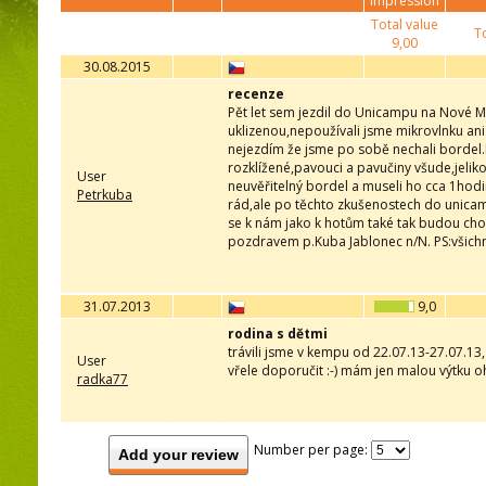
impression
Total value
To
9,00
30.08.2015
recenze
Pět let sem jezdil do Unicampu na Nové M
uklizenou,nepoužívali jsme mikrovlnku ani
nejezdím že jsme po sobě nechali bordel.Př
rozklížené,pavouci a pavučiny všude,jeliko
User
neuvěřitelný bordel a museli ho cca 1hod
Petrkuba
rád,ale po těchto zkušenostech do unicam
se k nám jako k hotům také tak budou cho
pozdravem p.Kuba Jablonec n/N. PS:všichni
31.07.2013
9,0
rodina s dětmi
trávili jsme v kempu od 22.07.13-27.07.13
User
vřele doporučit :-) mám jen malou výtku 
radka77
Number per page:
Add your review