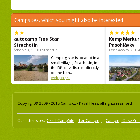
Campsites, which you might also be interested
autocamp Free Star
Kemp Merkur
Strachotín
Pasohlávky
Šakvická 3, 693 01 Strachotín
Pasohlávky ev. č. 11
Camping site is located in a
small village, Strachotín, in
the Břeclav district, directly
on the ban...
web pages
Copyright© 2009 - 2018 Camp.cz - Pavel Hess, all rights reserved
Our other sites:
CzechCampSite
TopCamping
Camping Oase Pra