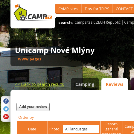
CAMP sites
Tips for TRIPS
CONTACT
search:
Campsites CZECH Republic
Camps
Unicamp Nové Mlýny
WWW pages
<<
Back to search results
Camping
Reviews
Add your review
Order by
Resort-
Campi
Date
Photo
general
a