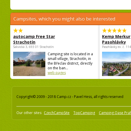
Campsites, which you might also be interested
autocamp Free Star
Kemp Merkur
Strachotín
Pasohlávky
Šakvická 3, 693 01 Strachotín
Pasohlávky ev. č. 11
Camping site is located in a
small village, Strachotín, in
the Břeclav district, directly
on the ban...
web pages
Copyright© 2009 - 2018 Camp.cz - Pavel Hess, all rights reserved
Our other sites:
CzechCampSite
TopCamping
Camping Oase Pra