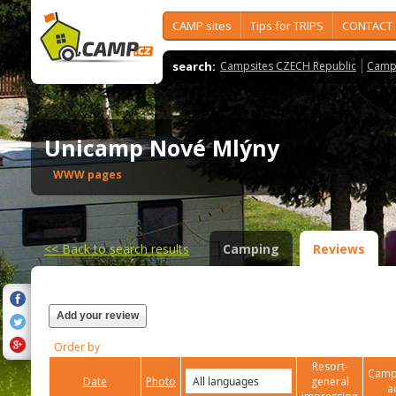
CAMP sites
Tips for TRIPS
CONTACT
search:
Campsites CZECH Republic
Camps
Unicamp Nové Mlýny
WWW pages
<<
Back to search results
Camping
Reviews
Add your review
Order by
Resort-
Campi
Date
Photo
general
a