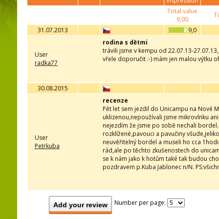
impression
Total value
To
9,00
31.07.2013
9,0
rodina s dětmi
trávili jsme v kempu od 22.07.13-27.07.13
User
vřele doporučit :-) mám jen malou výtku 
radka77
30.08.2015
recenze
Pět let sem jezdil do Unicampu na Nové M
uklizenou,nepoužívali jsme mikrovlnku ani
nejezdím že jsme po sobě nechali bordel.Př
rozklížené,pavouci a pavučiny všude,jeliko
User
neuvěřitelný bordel a museli ho cca 1hod
Petrkuba
rád,ale po těchto zkušenostech do unicam
se k nám jako k hotům také tak budou cho
pozdravem p.Kuba Jablonec n/N. PS:všichni
Number per page:
Add your review