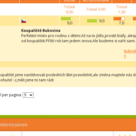
indruk
accommodatie
Totaal
Totaal
Totaal
9,00
9,00
7,00
9,0
9,0
7,0
Koupaliště Bukovina
Perfektní místo pro rodinu z dětmi.Až na to jídlo,prostě blafy, ale
od koupaliště.Příští rok tam jedem znova.Ale budeme si vařit sami.
Schrij
1
oupaliště jsme navštěvovali posledních 8let pravidelně,ale změna majitele nás 
ohužel :-(,měli jsme to tam rádi
l per pagina:
interesseren