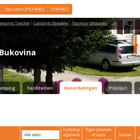
Tips voor UITSTAPJES
CONTACT
ampings Tsjechië
Campings Slowakije
Tips voor uitstapjes
í Bukovina
amping
Faciliteiten
Beoordelingen
Prijslijst
Camping-
Eigen plaatsen
algemene
of vaste
Sanitair
a