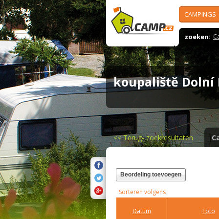
CAMPINGS
zoeken:
C
koupaliště Doln
<<
Terug- zoekresultaten
C
Beordeling toevoegen
Sorteren volgens
Datum
Foto