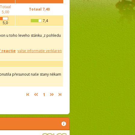
Totaal
Totaal
7,40
5,00
7,4
5,0
spon u toho leveho stánku ,z pohledu
f reactie
valse informatie verklaren
donutila přesunout naše stany někam
1