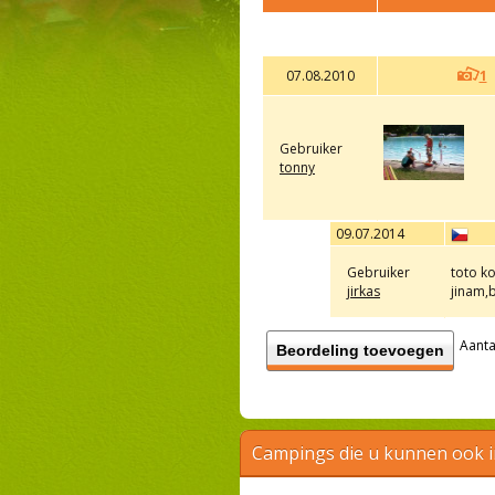
07.08.2010
1
Gebruiker
tonny
09.07.2014
Gebruiker
toto k
jirkas
jinam,b
Aanta
Beordeling toevoegen
Campings die u kunnen ook 