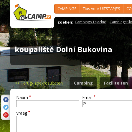
CAMPINGS
Tips voor UITSTAPJES
CO
zoeken:
Campings Tsjechië
Campings Slo
koupaliště Dolní Bukovina
<<
Terug- zoekresultaten
Camping
Faciliteiten
*
*
Naam
Email
*
Vraag