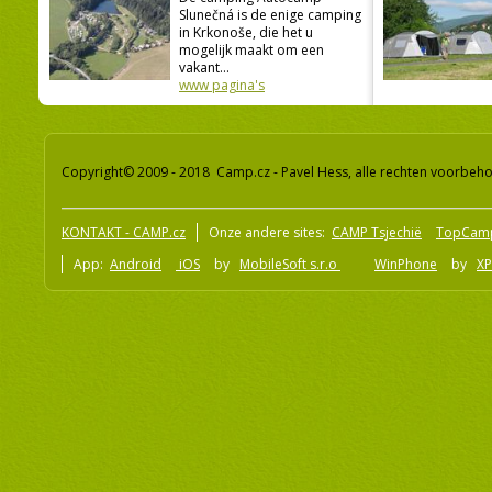
Slunečná is de enige camping
in Krkonoše, die het u
mogelijk maakt om een
vakant...
www pagina's
Copyright© 2009 - 2018 Camp.cz - Pavel Hess, alle rechten voorbeh
KONTAKT - CAMP.cz
Onze andere sites:
CAMP Tsjechië
TopCam
App:
Android
iOS
by
MobileSoft s.r.o
WinPhone
by
XP