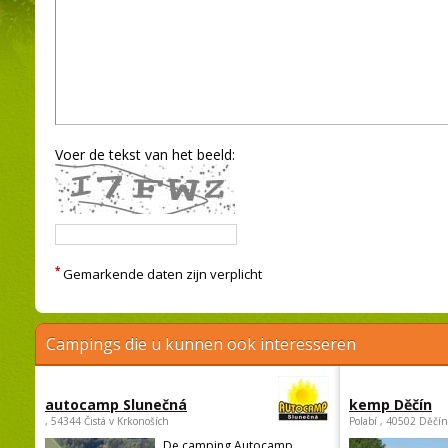
Voer de tekst van het beeld:
*
Gemarkende daten zijn verplicht
Campings die u kunnen ook interesseren
autocamp Slunečná
kemp Děčín
, 54344 Čistá v Krkonoších
Polabí , 40502 Děčín
De camping Autocamp