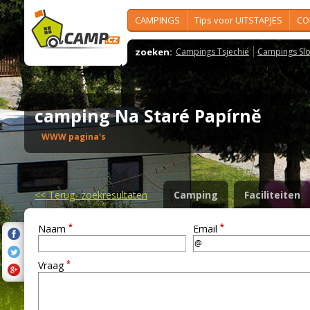
CAMPINGS
Tips voor UITSTAPJES
CO
zoeken:
Campings Tsjechië
Campings Slo
camping Na Staré Papírně
WWW pagina's
<<
Terug- zoekresultaten
Camping
Faciliteiten
*
*
Naam
Email
*
Vraag