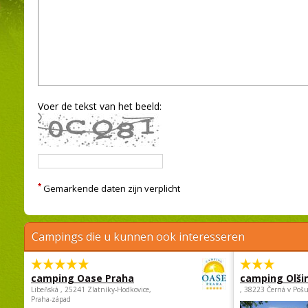
Voer de tekst van het beeld:
*
Gemarkende daten zijn verplicht
Campings die u kunnen ook interesseren
camping Oase Praha
camping Olši
Libeňská , 25241 Zlatníky-Hodkovice,
, 38223 Černá v Poš
Praha-západ