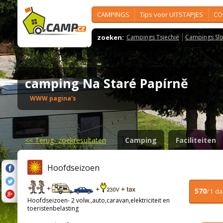
CAMPINGS
Tips voor UITSTAPJES
CO
zoeken:
Campings Tsjechië
Campings Slo
camping Na Staré Papírně
WWW pagina's
<<
Terug- zoekresultaten
Camping
Faciliteiten
Hoofdseizoen
570
/ 1 d
Hoofdseizoen- 2 volw.,auto,caravan,elektriciteit en
toeristenbelasting