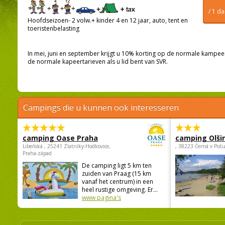
/ 1 d
Hoofdseizoen- 2 volw.+ kinder 4 en 12 jaar, auto, tent en
toeristenbelasting
In mei, juni en september krijgt u 10% korting op de normale kampeert
de normale kapeertarieven als u lid bent van SVR.
Campings die u kunnen ook interesseren
camping Oase Praha
camping Olši
Libeňská , 25241 Zlatníky-Hodkovice,
, 38223 Černá v Poš
Praha-západ
De camping ligt 5 km ten
zuiden van Praag (15 km
vanaf het centrum) in een
heel rustige omgeving. Er...
www pagina's