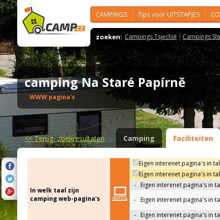
CAMPINGS
Tips voor UITSTAPJES
CO
zoeken:
Campings Tsjechië
Campings Slo
camping Na Staré Papírně
WWW pagina's
<<
Terug- zoekresultaten
Camping
Faciliteiten
Eigen interenet pagina's in ta
Eigen interenet pagina's in t
-
Eigen interenet pagina's in t
In welk taal zijn
camping web-pagina's
-
Eigen interenet pagina's in t
-
Eigen interenet pagina's in ta