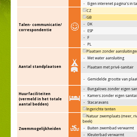
-
Eigen interenet pagina's in t
CZ
GB
-
DK
Talen- communicatie/
correspondentie
-
ESP
-
F
-
PL
Plaatsen zonder aansluitinge
-
Met water aansluiting
Aantal standplaatsen
-
Plaatsen met privé-sanitair
-
Gemidelde grootte van plaa
-
Bungalows zonder eigen sani
Huurfaciliteiten
-
Kamers zonder eigen sanitai
(vermeld in het totale
-
Stacaravans
aantal bedden)
Ingerichte tenten
Natuur zwemplaats (meer, riv
beek)
-
Buiten zwembad verwarmt
Zwemmogelijkheiden
-
Kleuterbad verwarmt