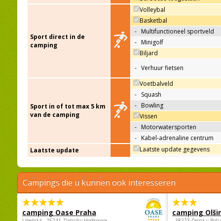
Volleybal
Basketbal
-
Multifunctioneel sportveld
Sport direct in de
-
Minigolf
camping
Biljard
-
Verhuur fietsen
Voetbalveld
-
Squash
-
Bowling
Sport in of tot max 5 km
van de camping
Vissen
-
Motorwatersporten
-
Kabel-adrenaline centrum
Laatste update gegevens
Laatste update
Campings die u kunnen ook interesseren
camping Oase Praha
camping Olši
Libeňská , 25241 Zlatníky-Hodkovice,
, 38223 Černá v Poš