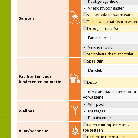
-
Kookgelegenheid
-
Vrieskist voor gasten
Vaatwasplaats warm water
Sanitair
Textielwasplaats warm water
Droogtrommel(s)
-
Familie douches
-
Verchoenpult
Stortplaats chemisch toilet
Speeltuin
-
Miniclub
Faciliteiten voor
kinderen en animatie
Disco
-
Programma/uitstapjes voor
volwassene
-
Whirpool
Wellnes
-
Massages
-
Beautycenter
Open vuur bij tent/caravan
toegestaan
Vuur/barbecue
Barbecue toegestaan