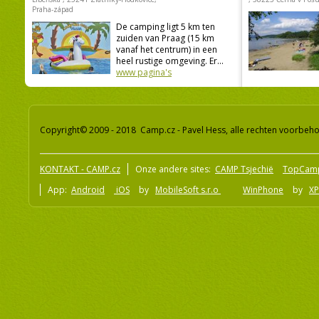
Praha-západ
De camping ligt 5 km ten
zuiden van Praag (15 km
vanaf het centrum) in een
heel rustige omgeving. Er...
www pagina's
Copyright© 2009 - 2018 Camp.cz - Pavel Hess, alle rechten voorbeh
KONTAKT - CAMP.cz
Onze andere sites:
CAMP Tsjechië
TopCam
App:
Android
iOS
by
MobileSoft s.r.o
WinPhone
by
XP