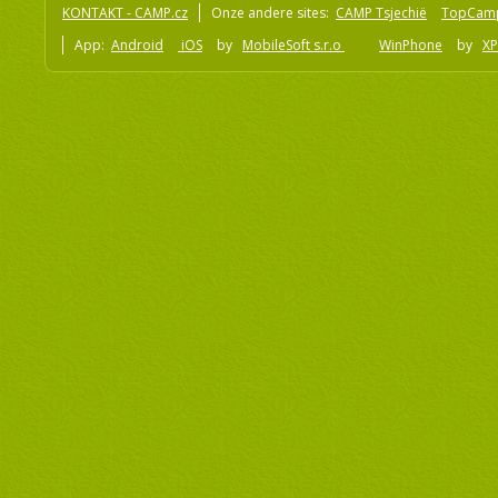
KONTAKT - CAMP.cz
Onze andere sites:
CAMP Tsjechië
TopCam
App:
Android
iOS
by
MobileSoft s.r.o
WinPhone
by
XP