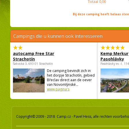
Totaal
0,00
Bij deze camping heeft helaas st
Campings die u kunnen ook interesseren
autocamp Free Star
Kemp Merkur
Strachotín
Pasohlávky
Šakvická 3, 693 01 Strachotín
Pasohlávky ev. č. 11
De camping bevindt zich in
het dorpje Strachotín, gebied
Břeclav direct aan de oever
van Novomlýnské...
www pagina's
Copyright© 2009 - 2018 Camp.cz - Pavel Hess, alle rechten voorbeh