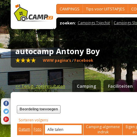
CAMPINGS
Tips voor UITSTAPJES
CO
zoeken:
Campings Tsjechië
Campings Slo
autocamp Antony Boy
WWW pagina's
/
Facebook
<<
Terug- zoekresultaten
Camping
Faciliteiten
Beordeling toevoegen
Sorteren volgens
Camping-algemene
Eigen 
Datum
Foto
indruk
ac