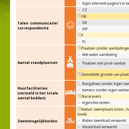
-
Eigen interenet pagina's in t
-
CZ
GB
-
DK
Talen- communicatie/
correspondentie
-
ESP
F
-
PL
Plaatsen zonder aansluitinge
-
Met water aansluiting
Aantal standplaatsen
-
Plaatsen met privé-sanitair
Gemidelde grootte van plaat
-
Bungalows zonder eigen sani
Huurfaciliteiten
-
Kamers zonder eigen sanitai
(vermeld in het totale
Stacaravans
aantal bedden)
-
Ingerichte tenten
Natuur zwemplaats (meer, riv
beek)
-
Buiten zwembad verwarmt
Zwemmogelijkheiden
-
Kleuterbad verwarmt