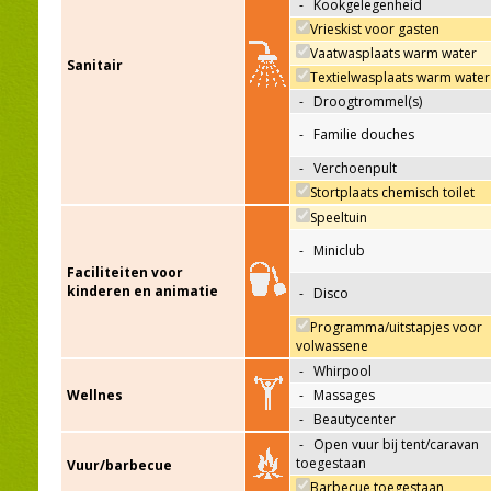
-
Kookgelegenheid
Vrieskist voor gasten
Vaatwasplaats warm water
Sanitair
Textielwasplaats warm water
-
Droogtrommel(s)
-
Familie douches
-
Verchoenpult
Stortplaats chemisch toilet
Speeltuin
-
Miniclub
Faciliteiten voor
kinderen en animatie
-
Disco
Programma/uitstapjes voor
volwassene
-
Whirpool
Wellnes
-
Massages
-
Beautycenter
-
Open vuur bij tent/caravan
toegestaan
Vuur/barbecue
Barbecue toegestaan