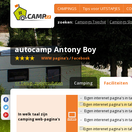
CAMPINGS
Tips voor UITSTAPJES
CO
zoeken:
Campings Tsjechië
Campings Slo
autocamp Antony Boy
WWW pagina's
/
Facebook
<<
Terug- zoekresultaten
Camping
Faciliteiten
-
Eigen interenet pagina's in t
Eigen interenet pagina's in t
-
Eigen interenet pagina's in t
In welk taal zijn
camping web-pagina's
-
Eigen interenet pagina's in t
Eigen interenet pagina's in ta