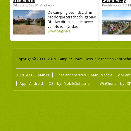
Strachotín
Pasohlávky
Šakvická 3, 693 01 Strachotín
Pasohlávky ev. č. 11
De camping bevindt zich in
het dorpje Strachotín, gebied
Břeclav direct aan de oever
van Novomlýnské...
www pagina's
Copyright© 2009 - 2018 Camp.cz - Pavel Hess, alle rechten voorbeh
KONTAKT - CAMP.cz
Onze andere sites:
CAMP Tsjechië
TopCam
App:
Android
iOS
by
MobileSoft s.r.o
WinPhone
by
XP