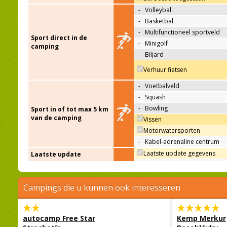
-
Volleybal
-
Basketbal
-
Multifunctioneel sportveld
Sport direct in de
-
Minigolf
camping
-
Biljard
Verhuur fietsen
-
Voetbalveld
-
Squash
-
Bowling
Sport in of tot max 5 km
van de camping
Vissen
Motorwatersporten
-
Kabel-adrenaline centrum
Laatste update gegevens
Laatste update
Campings die u kunnen ook interesseren
autocamp Free Star
Kemp Merkur