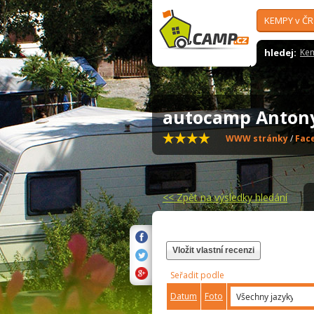
KEMPY v ČR
hledej:
Ke
autocamp Anton
WWW stránky
/
Fac
<<
Zpět na výsledky hledání
Vložit vlastní recenzi
Seřadit podle
Datum
Foto