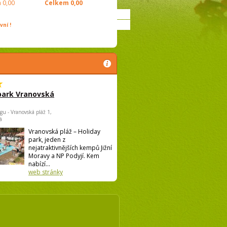
m
0,00
Celkem
0,00
ní !
park Vranovská
gu - Vranovská pláž 1,
á
Vranovská pláž – Holiday
park, jeden z
nejatraktivnějších kempů Jižní
Moravy a NP Podyjí. Kem
nabízí...
web stránky