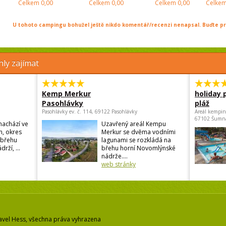
Celkem
0,00
Celkem
0,00
Celkem
0,00
Celke
U tohoto campingu bohužel ještě nikdo komentář/recenzi nenapsal. Buďte prv
ly zajímat
Kemp Merkur
holiday 
Pasohlávky
pláž
Pasohlávky ev. č. 114, 69122 Pasohlávky
Areál kempin
67102 Šumn
nachází ve
Uzavřený areál Kempu
n, okres
Merkur se dvěma vodními
 břehu
lagunami se rozkládá na
ží, ...
břehu horní Novomlýnské
nádrže....
web stránky
avel Hess, všechna práva vyhrazena