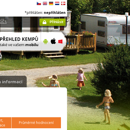
*přihlášen:
nepřihlášen
ů ČR
Přihlásit
 informací
t,
Průměrné hodnocení
ace