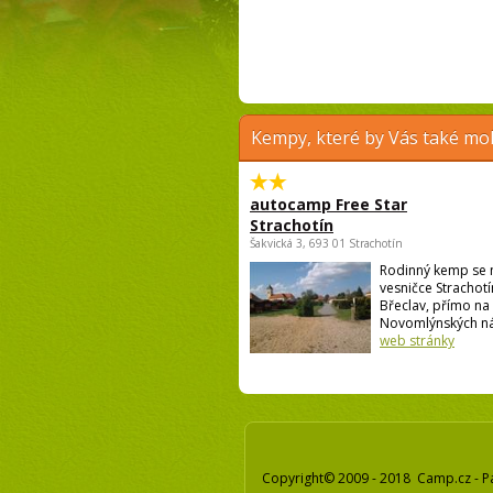
Kempy, které by Vás také moh
autocamp Free Star
Strachotín
Šakvická 3, 693 01 Strachotín
Rodinný kemp se 
vesničce Strachotí
Břeclav, přímo na
Novomlýnských nádr
web stránky
Copyright© 2009 - 2018 Camp.cz - P