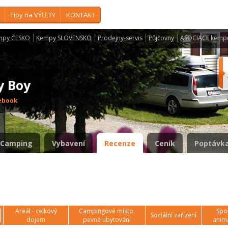
Tipy na VÝLETY
KONTAKT
mpy ČESKO
Kempy SLOVENSKO
Prodejny-servis
Půjčovny
ASOCIACE kemp
y Boy
ebook
Camping
Vybavení
Recenze
Ceník
Poptávka
Areál - celkový
Campingové místo,
Spor
Sociální zařízení
dojem
pevné ubytování
anim