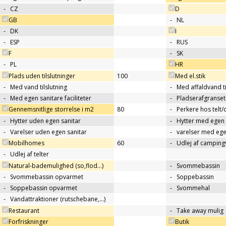
-
CZ
D
GB
-
NL
-
DK
I
-
ESP
-
RUS
F
-
SK
-
PL
HR
Plads uden tilslutninger
100
Med el.stik
-
Med vand tilslutning
-
Med affaldvand ti
-
Med egen sanitare faciliteter
-
Pladserafgranse
Gennemsnitlige storrelse i m2
80
-
Perkere hos telt
-
Hytter uden egen sanitar
-
Hytter med egen 
-
Varelser uden egen sanitar
-
varelser med ege
Mobilhomes
60
-
Udlej af campin
-
Udlej af telter
Natural-bademulighed (so,flod...)
-
Svommebassin
-
Svommebassin opvarmet
-
Soppebassin
-
Soppebassin opvarmet
-
Svommehal
-
Vandattraktioner (rutschebane,…)
Restaurant
-
Take away mulig
Forfriskninger
Butik