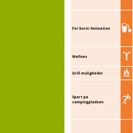
For born/ Animation
Wellnes
Grill muligheder
Sport pa
campingpladsen