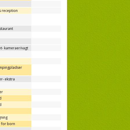
os reception
estaurant
t- kameraer/vagt
ampingpladser
r- ekstra
er
d
d
gning
r for born