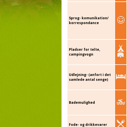
Sprog- komunikation/
korrespondance
Pladser for telte,
campingvogn
Udlejning- (anfort i det
samlede antal senge)
Bademulighed
Fode- og drikkevarer