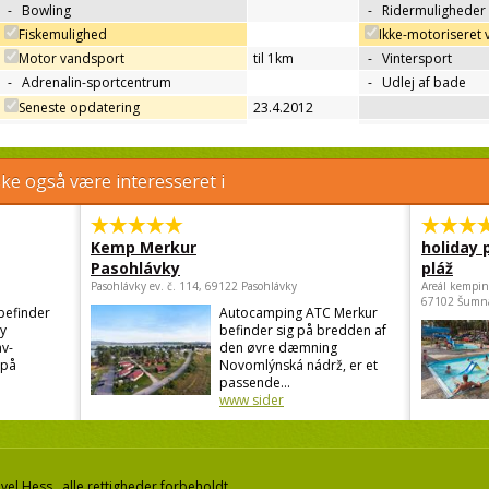
-
Bowling
-
Ridermuligheder
Fiskemulighed
Ikke-motoriseret
Motor vandsport
til 1km
-
Vintersport
-
Adrenalin-sportcentrum
-
Udlej af bade
Seneste opdatering
23.4.2012
e også være interesseret i
Kemp Merkur
holiday 
Pasohlávky
pláž
Pasohlávky ev. č. 114, 69122 Pasohlávky
Areál kempin
67102 Šumn
befinder
Autocamping ATC Merkur
by
befinder sig på bredden af
av-
den øvre dæmning
 på
Novomlýnská nádrž, er et
passende...
www sider
el Hess, alle rettigheder forbeholdt