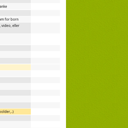
tanke
am for born
video, eller
older,..)