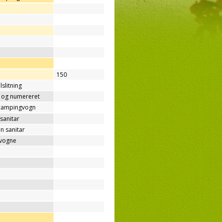
150
lslitning
t og numereret
/campingvogn
sanitar
n sanitar
gvogne