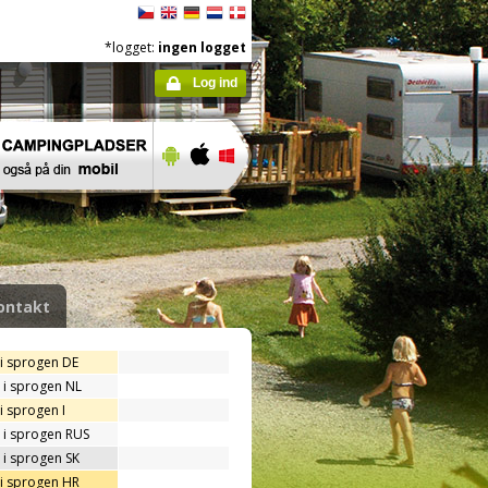
*logget:
ingen logget
Log ind
ontakt
 i sprogen DE
 i sprogen NL
i sprogen I
 i sprogen RUS
 i sprogen SK
 i sprogen HR