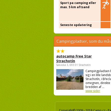
Sport pa camping eller
max. 5 km aftsand
Seneste opdatering
Campingpladser, som du måsk
autocamp Free Star
Strachotín
Šakvická 3, 693 01 Strachotín
Campingpladsen 
sig i en lille lands
Strachotín, i Břecl
omegnen, direkte
bredden af ...
www sider
Copyright© 2009 - 2018 Camp.cz - Pav