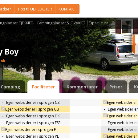
ladser
Tips til UDFLUGTER
KONTAKT
ngpladser TJEKKIET
Campingpladser SLOVAKIET
Tips til ture
y Boy
ook
Camping
Faciliteter
Kommentarer
Priser
K
-
Egen websider er i sprogen CZ
Egen websider er
Egen websider er i sprogen GB
-
Egen websider er
-
Egen websider er i sprogen DK
Egen websider er 
-
Egen websider er i sprogen ESP
-
Egen websider er
Egen websider er i sprogen F
-
Egen websider er
-
Egen websider er i sprogen PL
Egen websider er