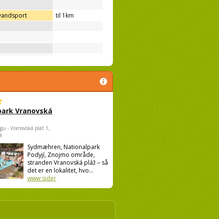
 vandsport
til 1km
park Vranovská
gu - Vranovská pláž 1,
á
Sydmæhren, Nationalpark
Podyjí, Znojmo område,
stranden Vranovská pláž – så
det er en lokalitet, hvo...
www sider