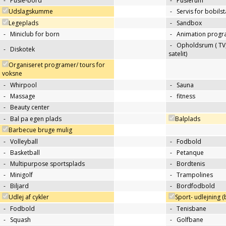
-
Pusle-bord
-
Puslerum
Udslagskumme
-
Servis for bobils
Legeplads
-
Sandbox
-
Miniclub for born
-
Animation progr
-
Opholdsrum ( TV, 
-
Diskotek
satelit)
Organiseret programer/ tours for
voksne
-
Whirpool
-
Sauna
-
Massage
-
fitness
-
Beauty center
-
Bal pa egen plads
Balplads
Barbecue bruge mulig
-
Volleyball
-
Fodbold
-
Basketball
-
Petanque
-
Multipurpose sportsplads
-
Bordtenis
-
Minigolf
-
Trampolines
-
Biljard
-
Bordfodbold
Udlej af cykler
Sport- udlejning (b
-
Fodbold
-
Tenisbane
-
Squash
-
Golfbane