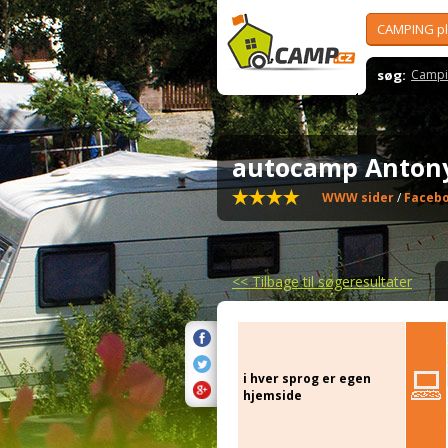
CAMPING p
søg:
Campi
autocamp Anton
WWW sider
/
Faceb
<<
Tilbage til søgeresultater
i hver sprog er egen
hjemside