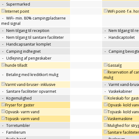
-
Supermarked
Internet point
WiFi point- f.e. h
-
WiFi- min. 80% campingpladserne
med signal
-
Nem tilgang til reception
-
Nem tilgang til r
-
Nem tilgang til sanitare faciliteter
-
Handicaptoilet
-
Handicapsanitar komplet
-
Camping indhegnet
-
Camping bevogte
-
Udlejning af pengeskaber
hunde tilladt
Gassalg
Reservation af c
-
Betaling med kreditkort mulig
mulig
Varmt vand-bruser- inklusive
-
Varmt vand-bruse
-
Sanitare faciliteter opvarmet
-
Vaskekabiner
-
Kogemulighed
Koleskab for gast
Fryser for gaster
Opvask- kold van
Opvask- varm vand
Tojvask- kold van
Tojvask- varm vand
Vaskemaskine
-
Torretumbler
Mulighed for stry
-
Familierum
Sanitare facilitete