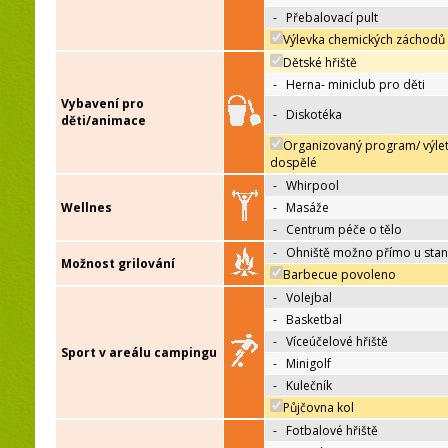
-
Přebalovací pult
Výlevka chemických záchodů
Dětské hřiště
-
Herna- miniclub pro děti
Vybavení pro
-
Diskotéka
děti/animace
Organizovaný program/ výle
dospělé
-
Whirpool
Wellnes
-
Masáže
-
Centrum péče o tělo
-
Ohniště možno přímo u sta
Možnost grilování
Barbecue povoleno
-
Volejbal
-
Basketbal
-
Víceúčelové hřiště
Sport v areálu campingu
-
Minigolf
-
Kulečník
Půjčovna kol
-
Fotbalové hřiště