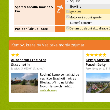
-
Squash
-
Bowling
Sport v areálu/ max do 5
km
Rybolov
Motorové vodní sporty
-
Lanové centrum
Datum poslední aktualizace 
Poslední aktualizace
Kempy, které by Vás také mohly zajímat
autocamp Free Star
Kemp Merkur
Strachotín
Pasohlávky
Šakvická 3, 693 01 Strachotín
Pasohlávky ev. č. 11
Rodinný kemp se nachází ve
vesničce Strachotín, okres
Břeclav, přímo na břehu
Novomlýnských nádrží, ...
web stránky