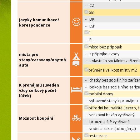
-
CZ
GB
-
DK
Jazyky komunikace/
korespondence
-
ESP
F
-
PL
místo bez přípojek
-
s přípojkou vody
místa pro
stany/caravany/obytná
-
s vlastním sociálním zařízen
auta
průměná velikost míst v m2
-
chatky bez sociálního zaříze
K pronájmu (uveden
-
pokoje bez sociálního zaříze
vždy celkový počet
mobilní domy
lůžek)
-
vybavené stany k pronájmu
přírodní koupaliště (jezero, ř
-
venkovní bazén vyhřívaný
Možnost koupání
-
brouzdaliště vyhřívané
-
vodní atrakce (tobogán,…)
restaurace