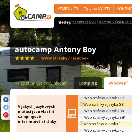
KEMPY v ČR
Tipy na VÝLETY
KONTAK
hledej:
Kempy ČESKO
Kempy SLOVENSKO
autocamp Antony Boy
WWW stránky
/
Facebook
<<
Zpět na výsledky hledání
Camping
Vybavení
-
Web stránky v jazyku CZ
Web stránky v jazyku GB
V jakých jazykových
-
Web stránky v jazyku DK
mutací jsou vlastní
campingové
-
Web stránky v jazyku ESP
internetové stránky:
Web stránky v jazyku F
-
Web stránky v jazyku PL