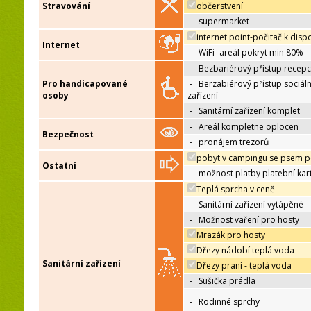
Stravování
občerstvení
-
supermarket
internet point-počitač k dispo
Internet
-
WiFi- areál pokryt min 80%
-
Bezbariérový přístup recep
Pro handicapované
-
Berzabiérový přístup sociáln
osoby
zařízení
-
Sanitární zařízení komplet
-
Areál kompletne oplocen
Bezpečnost
-
pronájem trezorů
pobyt v campingu se psem p
Ostatní
-
možnost platby platební kar
Teplá sprcha v ceně
-
Sanitární zařízení vytápěné
-
Možnost vaření pro hosty
Mrazák pro hosty
Dřezy nádobí teplá voda
Sanitární zařízení
Dřezy praní - teplá voda
-
Sušička prádla
-
Rodinné sprchy