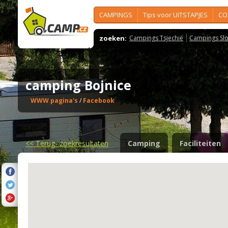
CAMPINGS
Tips voor UITSTAPJES
CO
zoeken:
Campings Tsjechië
Campings Slo
camping Bojnice
WWW pagina's
/
Facebook
<<
Terug- zoekresultaten
Camping
Faciliteiten