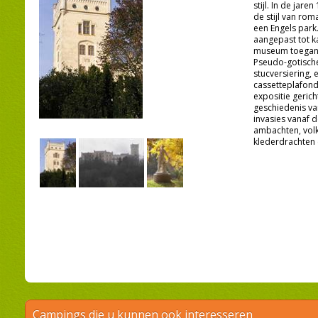
stijl. In de jar
de stijl van rom
een Engels park
aangepast tot ka
museum toeganke
Pseudo-gotische
stucversiering,
cassetteplafond
expositie geric
geschiedenis van
invasies vanaf 
ambachten, vol
klederdrachten 
Campings die u kunnen ook interesseren