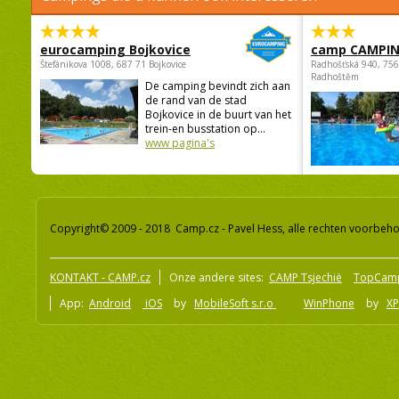
eurocamping Bojkovice
camp CAMPI
Štefánikova 1008, 687 71 Bojkovice
Radhošťská 940, 75
Radhoštěm
De camping bevindt zich aan
de rand van de stad
Bojkovice in de buurt van het
trein-en busstation op...
www pagina's
Copyright© 2009 - 2018 Camp.cz - Pavel Hess, alle rechten voorbeh
KONTAKT - CAMP.cz
Onze andere sites:
CAMP Tsjechië
TopCam
App:
Android
iOS
by
MobileSoft s.r.o
WinPhone
by
XP