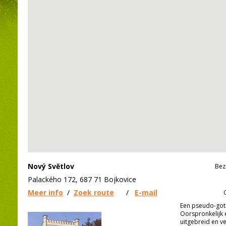
Nový Světlov
Bez
Palackého 172, 687 71 Bojkovice
Meer info
/
Zoek route
/
E-mail
Een pseudo-goti
Oorspronkelijk 
uitgebreid en ve