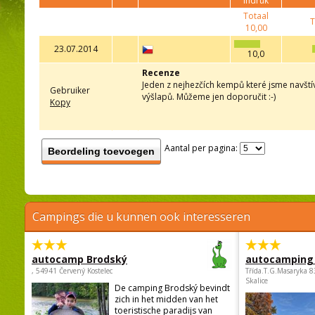
indruk
Totaal
T
10,00
23.07.2014
10,0
Recenze
Jeden z nejhezčích kempů které jsme navštívi
Gebruiker
výšlapů. Můžeme jen doporučit :-)
Kopy
Aantal per pagina:
Beordeling toevoegen
Campings die u kunnen ook interesseren
autocamp Brodský
autocamping
, 54941 Červený Kostelec
Třída.T.G.Masaryka 
Skalice
De camping Brodský bevindt
zich in het midden van het
toeristische paradijs van