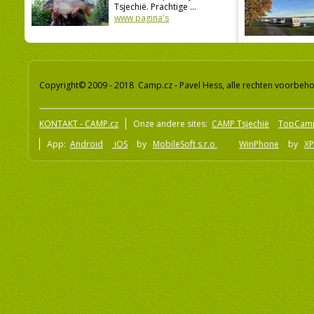
Tsjechië. Prachtige ...
www pagina's
Copyright© 2009 - 2018 Camp.cz - Pavel Hess, alle rechten voorbeh
KONTAKT - CAMP.cz
Onze andere sites:
CAMP Tsjechië
TopCam
App:
Android
iOS
by
MobileSoft s.r.o
WinPhone
by
XP