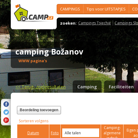
CAMPINGS
Tips voor UITSTAPJES
CO
zoeken:
Campings Tsjechië
Campings Slo
camping Božanov
WWW pagina's
<<
Terug- zoekresultaten
Camping
Faciliteiten
Beordeling toevoegen
Sorteren volgens
Camping-
Eigen 
Datum
Foto
algemene
ac