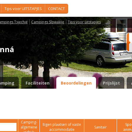
Tips voor UITSTAPJES
CONTACT
ampings Tsjechië
Campings Slowakije
Tips voor uitstapjes
ranná
amping
Faciliteiten
Beoordelingen
Prijslijst
Camping-
Eigen plaatsen of vaste
Spor
algemene
Sanitair
accommodatie
anim