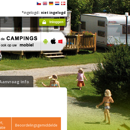
*ingelogd::
niet ingelogd
Inloggen
Aanvraag info
t,
Beoordelingsgemiddelde
atie