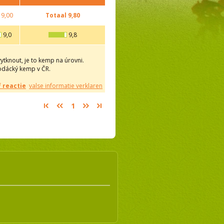
9,00
Totaal
9,80
9,0
9,8
knout, je to kemp na úrovni.
vodácký kemp v ČR.
f reactie
valse informatie verklaren
1