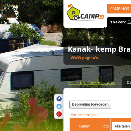
CAMPINGS
zoeken:
C
Kanak- kemp B
WWW pagina's
<<
Terug- zoekresultaten
C
Beordeling toevoegen
Sorteren volgens
Datum
Foto