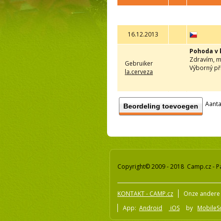
16.12.2013
Pohoda v
Zdravím, m
Gebruiker
Výborný př
la.cerveza
Aanta
Beordeling toevoegen
Copyright© 2009 - 2018 Camp.cz - P
KONTAKT - CAMP.cz
Onze andere 
App:
Android
iOS
by
MobileSo