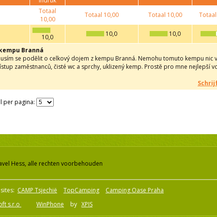
indruk
Totaal
Totaal
10,00
Totaal
10,00
Totaal
10,00
10,0
10,0
10,0
 kempu Branná
usím se podělit o celkový dojem z kempu Branná. Nemohu tomuto kempu nic vyt
ístup zaměstnanců, čisté wc a sprchy, uklizený kemp. Prostě pro mne nejlepší 
Schrij
l per pagina:
avel Hess, alle rechten voorbehouden
sites:
CAMP Tsjechië
TopCamping
Camping Oase Praha
ft s.r.o
WinPhone
by
XPIS