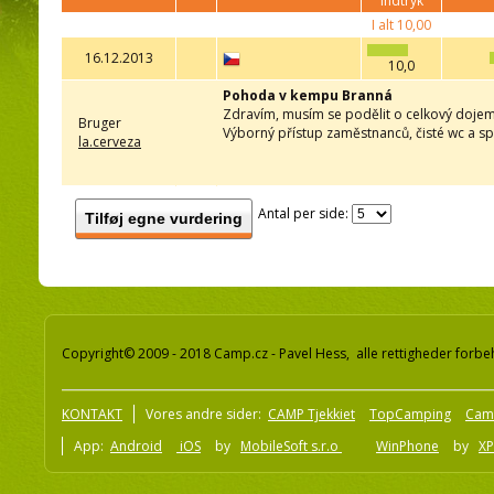
indtryk
I alt
10,00
16.12.2013
10,0
Pohoda v kempu Branná
Zdravím, musím se podělit o celkový doje
Bruger
Výborný přístup zaměstnanců, čisté wc a sp
la.cerveza
Antal per side:
Tilføj egne vurdering
Copyright© 2009 - 2018 Camp.cz - Pavel Hess, alle rettigheder forbe
KONTAKT
Vores andre sider:
CAMP Tjekkiet
TopCamping
Cam
App:
Android
iOS
by
MobileSoft s.r.o
WinPhone
by
XP