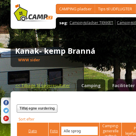
CAMPING pladser
Tips til UDFLUGTER
søg:
Campingpladser TJEKKIET
Campingpl
Kanak- kemp Branná
WWW sider
<<
Tilbage til søgeresultater
Camping
Faciliteter
Tilføj egne vurdering
Sort efter
Camping-
P
Dato
Foto
generelle
lejefac