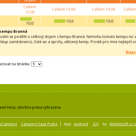
dojem
Celkem
Celkem
10,00
Celkem
10,00
Celke
10,00
10,0
10,0
10,0
 kempu Branná
usím se podělit o celkový dojem z kempu Branná. Nemohu tomuto kempu nic vyt
ístup zaměstnanců, čisté wc a sprchy, uklizený kemp. Prostě pro mne nejlepší 
Naps
zovat na stránku:
avel Hess, všechna práva vyhrazena
pCamping
Camping Oase Praha
App:
Android
iOS
by
MobileSoft s.r.