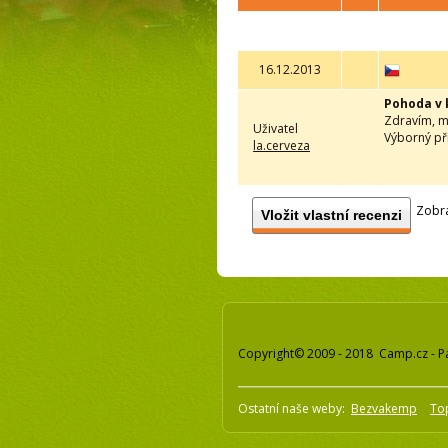
16.12.2013
Pohoda v
Zdravím, m
Uživatel
Výborný př
la.cerveza
Zobra
Vložit vlastní recenzi
Copyright© 2009 - 2018 Camp.cz - P
Ostatní naše weby:
Bezvakemp
To