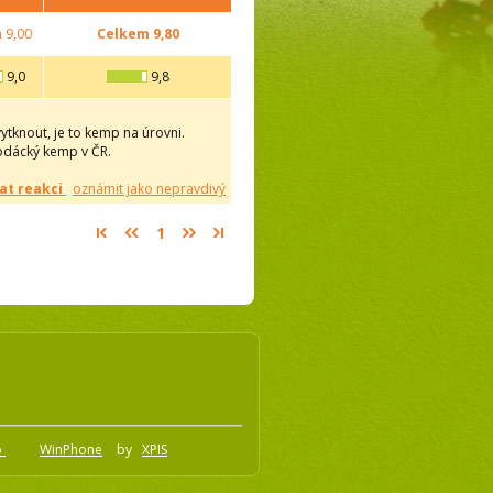
m
9,00
Celkem
9,80
9,0
9,8
knout, je to kemp na úrovni.
vodácký kemp v ČR.
at reakci
oznámit jako nepravdivý
1
o
WinPhone
by
XPIS