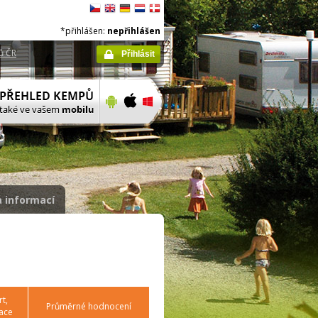
*přihlášen:
nepřihlášen
ů ČR
Přihlásit
 informací
t,
Průměrné hodnocení
ace