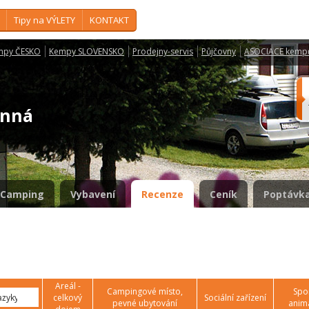
Tipy na VÝLETY
KONTAKT
mpy ČESKO
Kempy SLOVENSKO
Prodejny-servis
Půjčovny
ASOCIACE kemp
ranná
Camping
Vybavení
Recenze
Ceník
Poptávka
Areál -
Campingové místo,
Spor
celkový
Sociální zařízení
pevné ubytování
anim