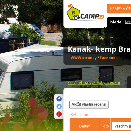
KEMPY v ČR
hledej:
Ke
Kanak- kemp B
WWW stránky
/
Facebook
<<
Zpět na výsledky hledání
Vložit vlastní recenzi
Seřadit podle
Datum
Foto