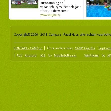
autocamping en
vakantiehuisjes (het hele jaar
door). In de winter ...
www pagina's
Copyright© 2009 - 2018 Camp.cz - Pavel Hess, alle rechten voorbeh
KONTAKT - CAMP.cz
Onze andere sites:
CAMP Tsjechië
TopCam
App:
Android
iOS
by
MobileSoft s.r.o
WinPhone
by
XP