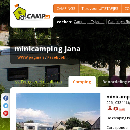
CAMPINGS
Tips voor UITSTAPJES
CO
zoeken:
Campings Tsjechië
Campings Slo
minicamping Jana
WWW pagina's
/
Facebook
<<
Terug- zoekresultaten
Camping
Beoordeling
minicamp
226 , 03244 L
De camping i
Corespondenti