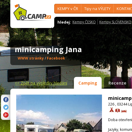
KEMPY v ČR
Tipy na VÝLETY
KONTAK
hledej:
Kempy ČESKO
Kempy SLOVENSKO
minicamping Jana
WWW stránky
/
Facebook
<<
Zpět na výsledky hledání
Camping
Recenze
minicamp
226 , 03244 L
Doba otevření
Jazyky, komun