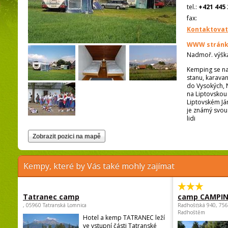
tel.:
+421 445 
fax:
Kontaktovat
WWW stránk
Nadmoř. výšk
Kemping se na
stanu, karavan
do Vysokých, N
na Liptovskou
Liptovském Ján
je známý svou 
lidi
Kempy, které by Vás také mohly zajímat
Tatranec camp
camp CAMPI
, 05960 Tatranská Lomnica
Radhošťská 940, 75
Radhoštěm
Hotel a kemp TATRANEC leží
ve vstupní části Tatranské