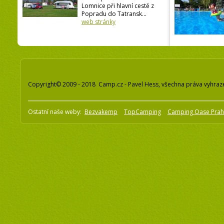
Lomnice při hlavní cestě z
Popradu do Tatransk...
web stránky
Copyright© 2009 - 2018 Camp.cz - Pavel Hess, všechna práva vyhraz
Ostatní naše weby:
Bezvakemp
TopCamping
Camping Oase Pra