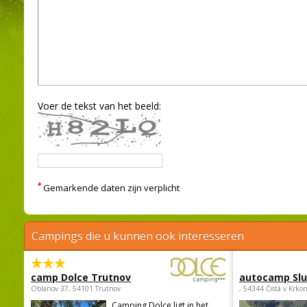
Voer de tekst van het beeld:
*
Gemarkende daten zijn verplicht
Campings die u kunnen ook interesseren
camp Dolce Trutnov
autocamp Sl
Oblanov 37, 54101 Trutnov
, 54344 Čistá v Krko
Camping Dolce ligt in het