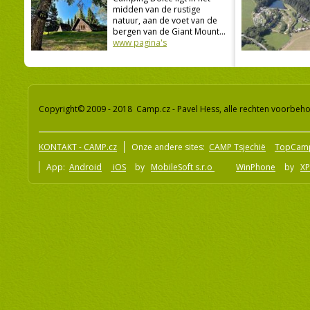
midden van de rustige
natuur, aan de voet van de
bergen van de Giant Mount...
www pagina's
Copyright© 2009 - 2018 Camp.cz - Pavel Hess, alle rechten voorbeh
KONTAKT - CAMP.cz
Onze andere sites:
CAMP Tsjechië
TopCam
App:
Android
iOS
by
MobileSoft s.r.o
WinPhone
by
XP