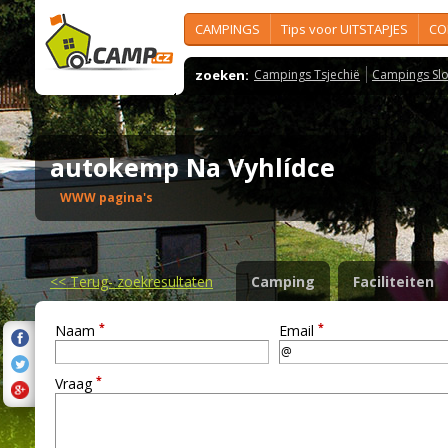
CAMPINGS
Tips voor UITSTAPJES
CO
zoeken:
Campings Tsjechië
Campings Slo
autokemp Na Vyhlídce
WWW pagina's
<<
Terug- zoekresultaten
Camping
Faciliteiten
*
*
Naam
Email
*
Vraag