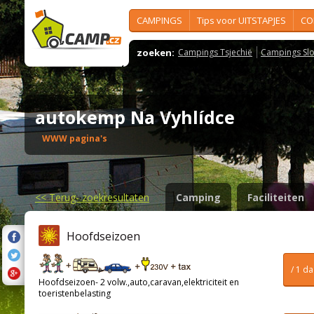
CAMPINGS
Tips voor UITSTAPJES
CO
zoeken:
Campings Tsjechië
Campings Slo
autokemp Na Vyhlídce
WWW pagina's
<<
Terug- zoekresultaten
Camping
Faciliteiten
Hoofdseizoen
/ 1 d
Hoofdseizoen- 2 volw.,auto,caravan,elektriciteit en
toeristenbelasting