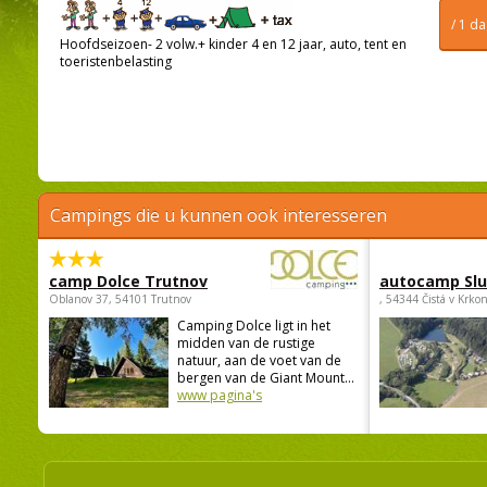
/ 1 d
Hoofdseizoen- 2 volw.+ kinder 4 en 12 jaar, auto, tent en
toeristenbelasting
Campings die u kunnen ook interesseren
camp Dolce Trutnov
autocamp Sl
Oblanov 37, 54101 Trutnov
, 54344 Čistá v Krko
Camping Dolce ligt in het
midden van de rustige
natuur, aan de voet van de
bergen van de Giant Mount...
www pagina's