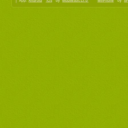
App:
Android
iOS
by
MobileSoft s.r.o
WinPhone
by
XP