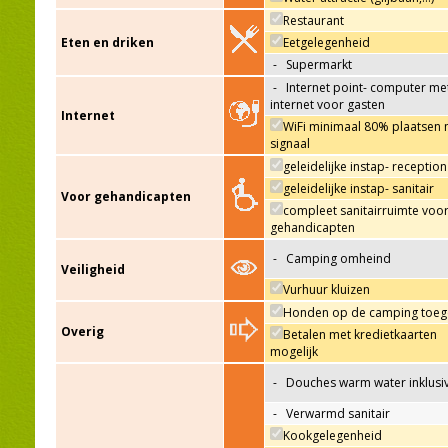
Restaurant
Eten en driken
Eetgelegenheid
-
Supermarkt
-
Internet point- computer me
internet voor gasten
Internet
WiFi minimaal 80% plaatsen 
signaal
geleidelijke instap- reception
geleidelijke instap- sanitair
Voor gehandicapten
compleet sanitairruimte voo
gehandicapten
-
Camping omheind
Veiligheid
Vurhuur kluizen
Honden op de camping toeg
Overig
Betalen met kredietkaarten
mogelijk
-
Douches warm water inklusi
-
Verwarmd sanitair
Kookgelegenheid