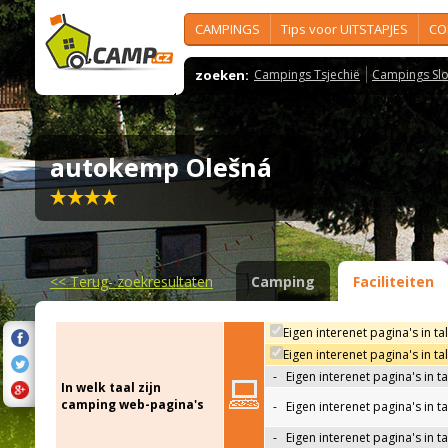
CAMPINGS
Tips voor UITSTAPJES
CO
zoeken:
Campings Tsjechië
Campings Slo
autokemp Olešná
<<
Terug- zoekresultaten
Camping
Faciliteiten
Eigen interenet pagina's in ta
Eigen interenet pagina's in t
-
Eigen interenet pagina's in t
In welk taal zijn
camping web-pagina's
-
Eigen interenet pagina's in t
-
Eigen interenet pagina's in ta