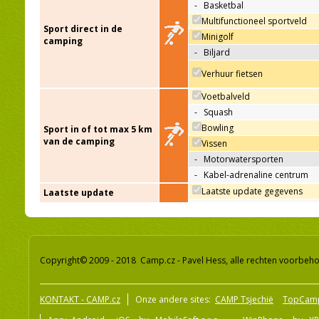
-
Basketbal
Multifunctioneel sportveld
Sport direct in de
Minigolf
camping
-
Biljard
Verhuur fietsen
Voetbalveld
-
Squash
Bowling
Sport in of tot max 5 km
van de camping
Vissen
-
Motorwatersporten
-
Kabel-adrenaline centrum
Laatste update gegevens
Laatste update
Copyright© 2009 - 2018 Camp.cz - Pavel Hess, alle rechten voorbeh
KONTAKT - CAMP.cz
Onze andere sites:
CAMP Tsjechië
TopCam