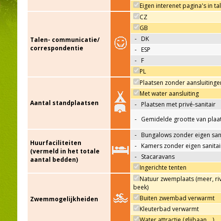
Eigen interenet pagina's in ta
CZ
GB
-
DK
Talen- communicatie/
correspondentie
-
ESP
-
F
PL
Plaatsen zonder aansluitinge
Met water aansluiting
Aantal standplaatsen
-
Plaatsen met privé-sanitair
-
Gemidelde grootte van plaa
-
Bungalows zonder eigen sani
Huurfaciliteiten
-
Kamers zonder eigen sanitai
(vermeld in het totale
-
Stacaravans
aantal bedden)
Ingerichte tenten
Natuur zwemplaats (meer, riv
beek)
Buiten zwembad verwarmt
Zwemmogelijkheiden
Kleuterbad verwarmt
Water attractie (glijbaan,…)