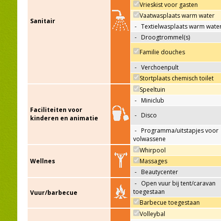
Vrieskist voor gasten
Vaatwasplaats warm water
Sanitair
-
Textielwasplaats warm wate
-
Droogtrommel(s)
Familie douches
-
Verchoenpult
Stortplaats chemisch toilet
Speeltuin
-
Miniclub
Faciliteiten voor
-
Disco
kinderen en animatie
-
Programma/uitstapjes voor
volwassene
Whirpool
Wellnes
Massages
-
Beautycenter
-
Open vuur bij tent/caravan
toegestaan
Vuur/barbecue
Barbecue toegestaan
Volleybal