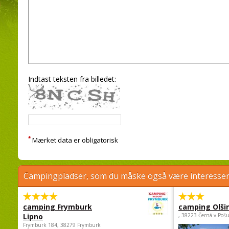
Indtast teksten fra billedet:
*
Mærket data er obligatorisk
Campingpladser, som du måske også være interessere
camping Frymburk
camping Olši
Lipno
, 38223 Černá v Poš
Frymburk 184, 38279 Frymburk