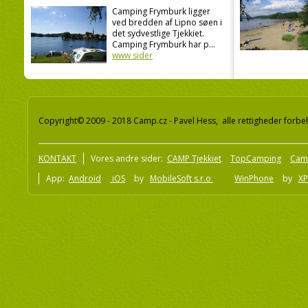
Camping Frymburk ligger
ved bredden af Lipno søen i
det sydvestlige Tjekkiet.
Camping Frymburk har p...
www sider
Copyright© 2009 - 2018 Camp.cz - Pavel Hess, alle rettigheder forbe
KONTAKT
Vores andre sider:
CAMP Tjekkiet
TopCamping
Cam
App:
Android
iOS
by
MobileSoft s.r.o
WinPhone
by
XP