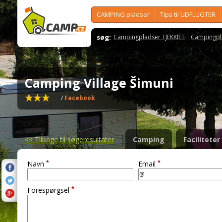
CAMPING pladser
Tips til UDFLUGTER
søg:
Campingpladser TJEKKIET
Campingpl
Camping Village Šimuni
/
Facebook
<<
Tilbage til søgeresultater
Camping
Faciliteter
*
*
Navn
Email
*
Forespørgsel