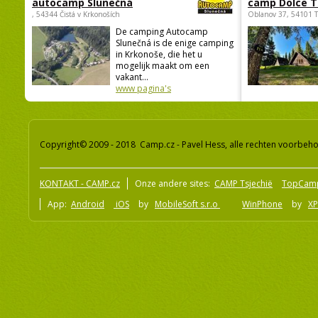
autocamp Slunečná
camp Dolce T
, 54344 Čistá v Krkonoších
Oblanov 37, 54101 
De camping Autocamp
Slunečná is de enige camping
in Krkonoše, die het u
mogelijk maakt om een
vakant...
www pagina's
Copyright© 2009 - 2018 Camp.cz - Pavel Hess, alle rechten voorbeh
KONTAKT - CAMP.cz
Onze andere sites:
CAMP Tsjechië
TopCam
App:
Android
iOS
by
MobileSoft s.r.o
WinPhone
by
XP