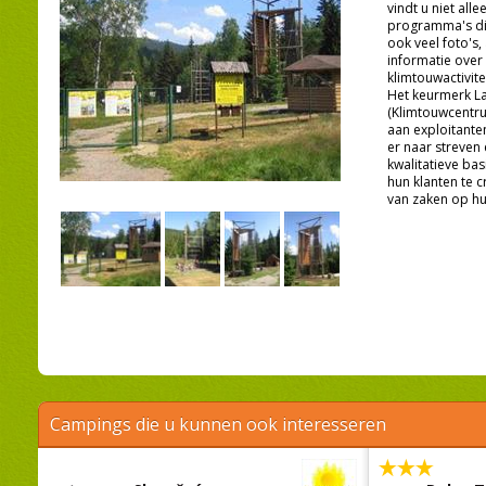
vindt u niet all
programma's di
ook veel foto's, 
informatie over
klimtouwactivite
Het keurmerk L
(Klimtouwcentr
aan exploitante
er naar streven
kwalitatieve ba
hun klanten te c
van zaken op hu
Campings die u kunnen ook interesseren