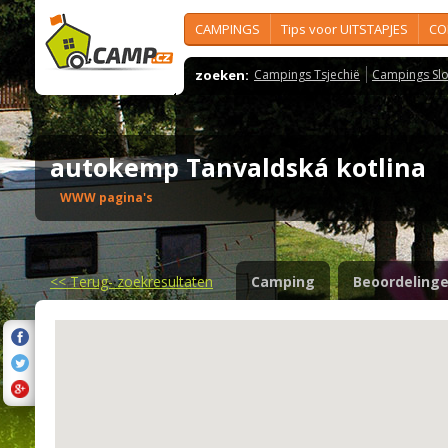
CAMPINGS
Tips voor UITSTAPJES
CO
zoeken:
Campings Tsjechië
Campings Slo
autokemp Tanvaldská kotlina
WWW pagina's
<<
Terug- zoekresultaten
Camping
Beoordeling