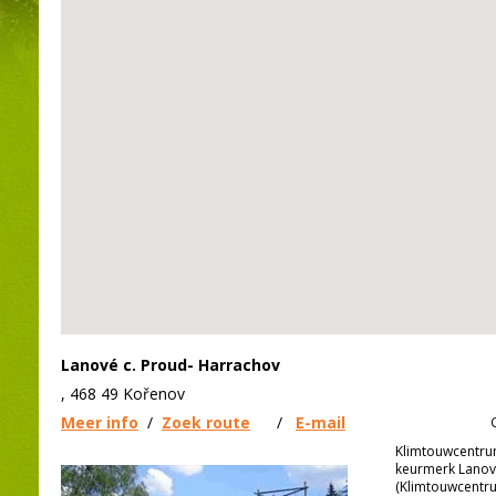
Lanové c. Proud- Harrachov
, 468 49 Kořenov
Meer info
/
Zoek route
/
E-mail
Klimtouwcentrum
keurmerk Lanov
(Klimtouwcentr