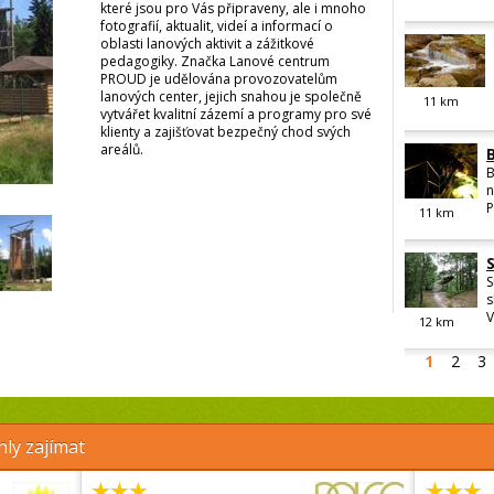
které jsou pro Vás připraveny, ale i mnoho
fotografií, aktualit, videí a informací o
oblasti lanových aktivit a zážitkové
pedagogiky. Značka Lanové centrum
PROUD je udělována provozovatelům
lanových center, jejich snahou je společně
11
km
vytvářet kvalitní zázemí a programy pro své
klienty a zajišťovat bezpečný chod svých
areálů.
B
n
P
11
km
S
s
V
12
km
1
2
3
ly zajímat