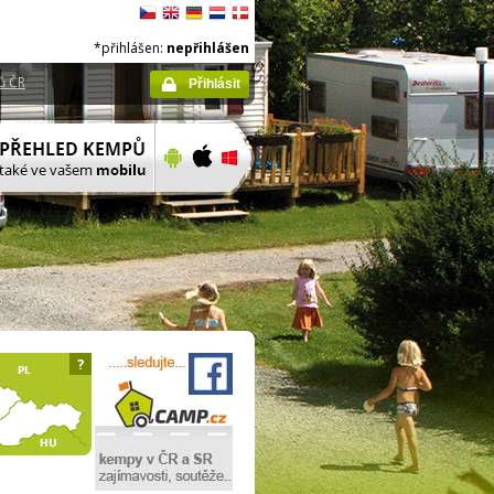
*přihlášen:
nepřihlášen
ů ČR
Přihlásit
?