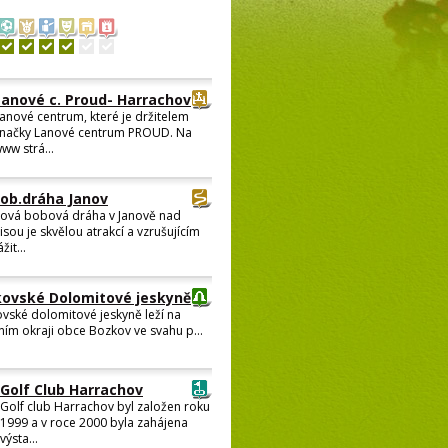
Lanové c. Proud- Harrachov
anové centrum, které je držitelem
načky Lanové centrum PROUD. Na
ww strá...
ob.dráha Janov
ová bobová dráha v Janově nad
isou je skvělou atrakcí a vzrušujícím
žit...
ovské Dolomitové jeskyně
vské dolomitové jeskyně leží na
ním okraji obce Bozkov ve svahu p...
Golf Club Harrachov
Golf club Harrachov byl založen roku
1999 a v roce 2000 byla zahájena
výsta...