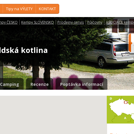
Tipy na VÝLETY
KONTAKT
mpy ČESKO
Kempy SLOVENSKO
Prodejny-servis
Půjčovny
ASOCIACE kemp
ldská kotlina
Camping
Recenze
Poptávka informací