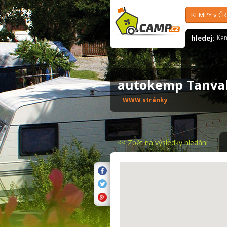
KEMPY v ČR
hledej:
Ke
autokemp Tanva
WWW stránky
<<
Zpět na výsledky hledání