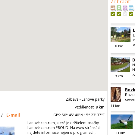
Zobrazit
:
L
z
w
8
km
B
N
N
zá
9
km
Bozk
Bozko
Zábava - Lanové parky
sever
11
km
Vzdálenost:
8 km
/
E-mail
GPS: 50° 45' 40"N 15° 23' 37"E
Lanové centrum, které je držitelem značky
Lanové centrum PROUD. Na www stránkách
najdete informace nejen o programech,
11
km