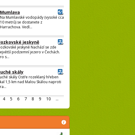
Mumlava
Na Mumlavské vodopády (vysoké cca
10 metrů) se dostanete z
Harrachova. Vedl...
Bozkovské jeskyně
ozkovské jeskyně Nachází se zde
ejvětší podzemní jezero v Čechách.
ro s...
Suché skály
uché skály Ostře rozeklaný hřeben
kal 1,5 km nad Malou Skálou naproti
ra...
4
5
6
7
8
9
10
...