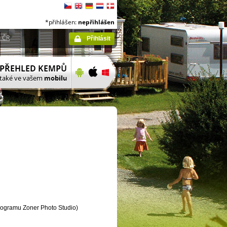
*přihlášen:
nepřihlášen
 ČR
Přihlásit
programu Zoner Photo Studio)