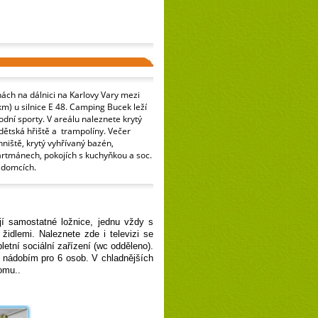
ách na dálnici na Karlovy Vary mezi
m) u silnice E 48. Camping Bucek leží
odní sporty. V areálu naleznete krytý
, dětská hřiště a trampolíny. Večer
niště, krytý vyhřívaný bazén,
rtmánech, pokojích s kuchyňkou a soc.
 domcích.
í samostatné ložnice, jednu vždy s
idlemi. Naleznete zde i televizi se
etní sociální zařízení (wc odděleno).
 nádobím pro 6 osob. V chladnějších
omu..