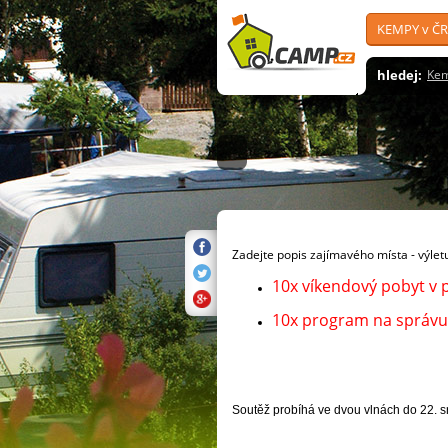
KEMPY v ČR
hledej:
Ke
Zadejte popis zajímavého místa - výletu
10x víkendový pobyt v 
10x program na správu, 
Soutěž probíhá ve dvou vlnách do 22. s