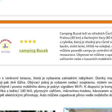
Camping Bucek leží ve středních Čech
Prahou (40 km) a Karlovými Vary (80 k
u rybníka, který je vhodný pro různé v
bazén, stolní tenis, hřiště na volejbal
camping Bucek
můžete posedět campu je centrální oh
restaurace. Ubytovat se můžete v apa
zařízením nebo v luxusních mobilních
né s venkovní terasou, která je vybavena zahradním nábytkem. Domky maj
ji pak dvě lůžka. Obývací pokoj je vybaven sedací soupravou, stolem se ž
jmě i prostor mobilního domu je pokryt signálem Wi-Fi. K dispozici je kompl
ka s lednicí 140 litrů, plynovým vařičem, mikrovlnou troubou, kávovarem a
pět elektrickými přímotopy. Auto můžete zaparkovat přímo vedle mobilního d