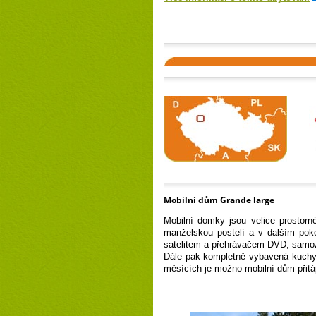
Mobilní dům Grande large
Mobilní domky jsou velice prostor
manželskou postelí a v dalším poko
satelitem a přehrávačem DVD, samozře
Dále pak kompletně vybavená kuchyň
měsících je možno mobilní dům přitá