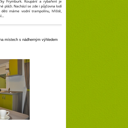
čky Frymburk. Koupání a rybaření je
 pláži. Nachází se zde i půjčovna lodí
o děti máme vodní trampolínu, hřiště,
...
 na místech s nádherným výhledem