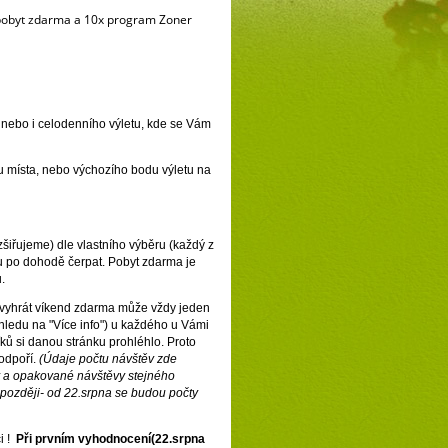
ý pobyt zdarma a 10x program Zoner
,
nebo i celodenního výletu,
kde se Vám
u místa, nebo výchozího bodu výletu na
zšiřujeme) dle vlastního výběru
(každý z
u po dohodě čerpat. Pobyt zdarma je
.
 (vyhrát víkend zdarma může vždy jeden
ehledu na "Více info") u každého u Vámi
ků si danou stránku prohléhlo.
Proto
odpoří.
(Údaje počtu návštěv zde
y a opakované návštěvy stejného
později- od 22.srpna se budou počty
i !
Při prvním vyhodnocení(22.srpna