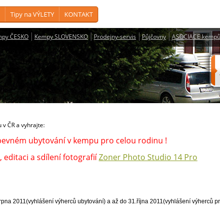
Tipy na VÝLETY
KONTAKT
mpy ČESKO
Kempy SLOVENSKO
Prodejny-servis
Půjčovny
ASOCIACE kempů
 v ČR a vyhrajte:
pevném ubytování v kempu pro celou rodinu !
editaci a sdílení fotografií
Zoner Photo Studio 14 Pro
rpna 2011(vyhlášení výherců ubytování) a až do 31.října 2011(vyhlášení výherců 