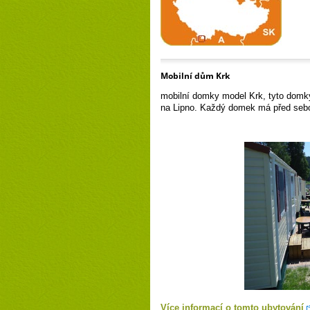
Mobilní dům Krk
mobilní domky model Krk, tyto domky
na Lipno. Každý domek má před seb
Více informací o tomto ubytování