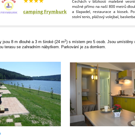
Čechách v blízkosti malebné vesni
možné přímo na naší 800 metrů dlouhé
camping Frymburk
a šlapadel, restaurace a kiosek. P
stolní tenis, plážový volejbal, basketbal
2
 jsou 8 m dlouhé a 3 m široké (24 m
) s místem pro 5 osob. Jsou umístěny
ou terasu se zahradním nábytkem. Parkování je za domkem.