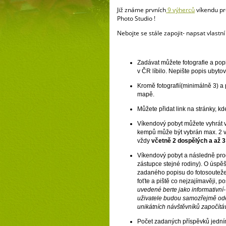
Již známe prvních
9 výherců
víkendu pr
Photo Studio !
Nebojte se stále zapojit- napsat vlastní
Zadávat můžete fotografie a pop
v ČR líbilo. Nepište popis ubyt
Kromě fotografií(minimálně 3) a
mapě.
Můžete přidat link na stránky, k
Víkendový pobyt můžete vyhrát v
kempů může být vybrán max. 2 v
vždy
včetně 2 dospělých a až 3 
Víkendový pobyt a následně prog
zástupce stejné rodiny). O úspěš
zadaného popisu do fotosouteže 
foťte a piště co nejzajímavěji,
uvedené berte jako informativní
uživatele budou samozřejmě ode
unikátních návštěvníků započítáv
Počet zadaných příspěvků jedním