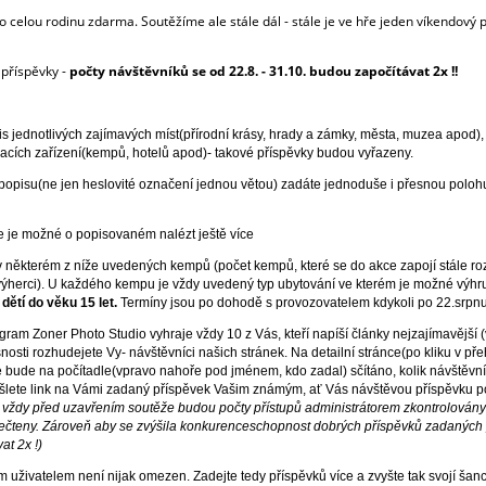
o celou rodinu zdarma. Soutěžíme ale stále dál - stále je ve hře jeden víkendov
 příspěvky -
počty návštěvníků se od 22.8. - 31.10. budou započítávat 2x !!
is jednotlivých zajímavých míst(přírodní krásy, hrady a zámky, města, muzea apod)
ovacích zařízení(kempů, hotelů apod)- takové příspěvky budou vyřazeny.
 popisu(ne jen heslovité označení jednou větou) zadáte jednoduše i přesnou poloh
de je možné o popisovaném nalézt ještě více
 některém z níže uvedených kempů (počet kempů, které se do akce zapojí stále ro
ýherci)
. U každého kempu je vždy uvedený typ ubytování ve kterém je možné výhr
dětí do věku 15 let.
Termíny jsou po dohodě s provozovatelem kdykoli po 22.srpnu
ram Zoner Photo Studio vyhraje vždy 10 z Vás, kteří napíší články nejzajímavější
nosti rozhudejete Vy- návštěvníci našich stránek. Na detailní stránce(po kliku v př
bude na počítadle(vpravo nahoře pod jménem, kdo zadal) sčítáno, kolik návštěvní
 pošlete link na Vámi zadaný příspěvek Vašim známým, ať Vás návštěvou příspěvku p
- vždy před uzavřením soutěže budou počty přístupů administrátorem zkontrolován
čteny. Zároveň aby se zvýšila konkurenceschopnost dobrých příspěvků zadaných 
at 2x !)
 uživatelem není nijak omezen. Zadejte tedy příspěvků více a zvyšte tak svojí šanc