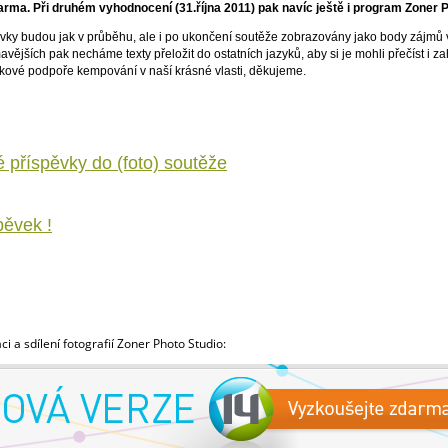
rma. Při druhém vyhodnocení (31.října 2011) pak navíc ještě i program Zoner 
vky budou jak v průběhu, ale i po ukončení soutěže zobrazovány jako body zájmů 
vějších pak necháme texty přeložit do ostatních jazyků, aby si je mohli přečíst i za
kové podpoře kempování v naší krásné vlasti, děkujeme.
é příspěvky do (foto) soutěže
pěvek !
 a sdílení fotografií Zoner Photo Studio: