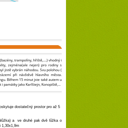
(bazény, trampolíny, hřiště,....) vhodný i
lity, zejména(ale nejen) pro rodiny s
l jistě vybrán náhodou. Svu polohou (
 zázemí při návštěvě hlavního města.
ngu. Během 15 minut jste také autem u
 i památky jako Karlštejn, Konopiště,...
skytuje dostatečný prostor pro až 5
ulůžka) a ve druhé pak dvě lůžka o
ti 1,30x1,9m