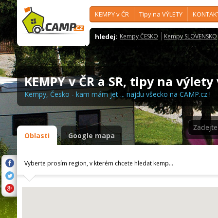
KEMPY v ČR
Tipy na VÝLETY
KONTAK
hledej:
Kempy ČESKO
Kempy SLOVENSKO
KEMPY v ČR a SR, tipy na výlety
Kempy, Česko - kam mám jet ... najdu všecko na CAMP.cz !
Oblasti
Google mapa
Vyberte prosím region, v kterém chcete hledat kemp...