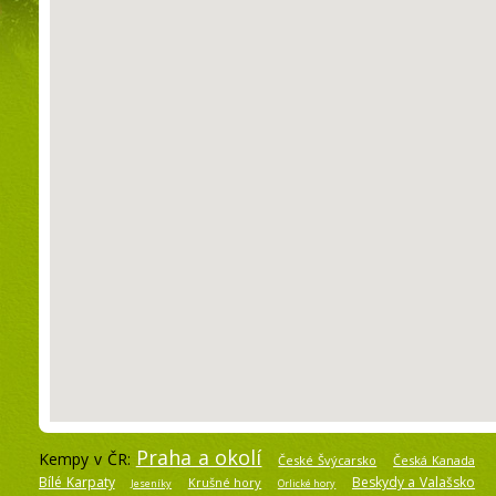
Praha a okolí
Kempy v ČR:
České Švýcarsko
Česká Kanada
Bílé Karpaty
Beskydy a Valašsko
Krušné hory
Jeseníky
Orlické hory