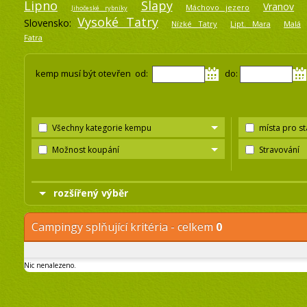
Lipno
Slapy
Vranov
Máchovo jezero
Jihočeské rybníky
Vysoké Tatry
Slovensko:
Nízké Tatry
Lipt. Mara
Malá
Fatra
kemp musí být otevřen od:
do:
Všechny kategorie kempu
místa pro s
Možnost koupání
Stravování
rozšířený výběr
Campingy splňující kritéria - celkem
0
Nic nenalezeno.