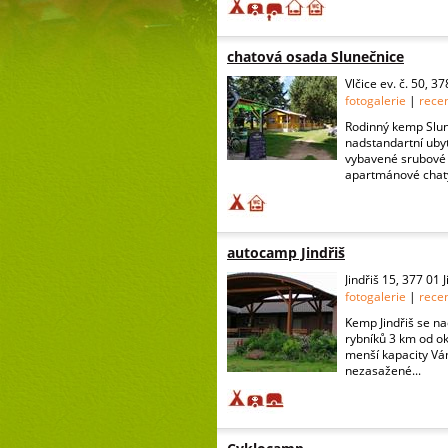
chatová osada Slunečnice
Vlčice ev. č. 50, 37
fotogalerie
|
rece
Rodinný kemp Slun
nadstandartní ubyt
vybavené srubové 
apartmánové chaty
autocamp Jindřiš
Jindřiš 15, 377 01
fotogalerie
|
rece
Kemp Jindřiš se na
rybníků 3 km od o
menší kapacity Vám
nezasažené...