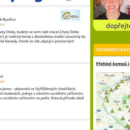
á Bystřice
nze
aty Osika, budete se sem rádi vracet.Chaty Osika
r) je rodinný kemp s dlouholetou tradicí zasazený do
ké Kanady. Hosté se zde ubytují v prostorných
NOVINKY/AKT
Přehled kempů i
ov
nze
o Janov - ubytování ve čtyřlůžkových chatičkách,
ch budovách, pokoje s vlastním sociálním zařízením,
 sociálním zařízením na patře. Krásná příroda údolí