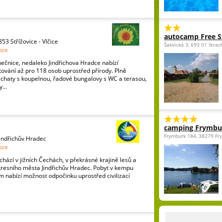
autocamp Free St
853 Střížovice - Vlčice
Šakvická 3, 693 01 Strac
nze
ečnice, nedaleko Jindřichova Hradce nabízí
ování až pro 118 osob uprostřed přírody. Plně
chaty s koupelnou, řadové bungalovy s WC a terasou,
...
camping Frymbu
Frymburk 184, 38279 Fr
 Jindřichův Hradec
nze
chází v jižních Čechách, v překrásné krajině lesů a
kresního města Jindřichův Hradec. Pobyt v kempu
 nabízí možnost odpočinku uprostřed civilizací