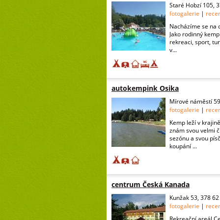
Staré Hobzí 105, 
fotogalerie
|
rece
Nacházíme se na o
Jako rodinný kemp
rekreaci, sport, t
v...
autokempink Osika
Mírové náměstí 59
fotogalerie
|
rece
Kemp leží v krajin
znám svou velmi či
sezónu a svou písč
koupání ...
centrum Česká Kanada
Kunžak 53, 378 62
fotogalerie
|
rece
Rekreační areál C