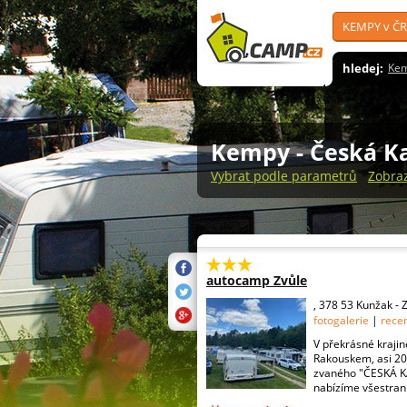
KEMPY v ČR
hledej:
Ke
Kempy
- Česká 
Vybrat podle parametrů
Zobra
autocamp Zvůle
, 378 53 Kunžak - 
fotogalerie
|
rece
V překrásné kraji
Rakouskem, asi 20
zvaného "ČESKÁ K
nabízíme všestrann