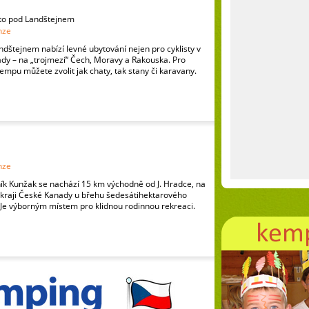
to pod Landštejnem
nze
štejnem nabízí levné ubytování nejen pro cyklisty v
ady – na „trojmezí“ Čech, Moravy a Rakouska. Pro
empu můžete zvolit jak chaty, tak stany či karavany.
nze
 Kunžak se nachází 15 km východně od J. Hradce, na
raji České Kanady u břehu šedesátihektarového
 Je výborným místem pro klidnou rodinnou rekreaci.