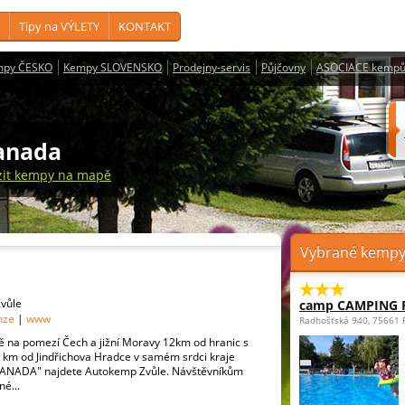
Tipy na VÝLETY
KONTAKT
mpy ČESKO
Kempy SLOVENSKO
Prodejny-servis
Půjčovny
ASOCIACE kempů
Kanada
zit kempy na mapě
Vybrané kempy 
Zvůle
camp CAMPING
nze
|
www
Radhošťská 940, 75661
ně na pomezí Čech a jižní Moravy 12km od hranic s
 km od Jindřichova Hradce v samém srdci kraje
ANADA" najdete Autokemp Zvůle. Návštěvníkům
é...