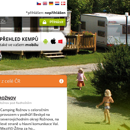
*přihlášen:
nepřihlášen
 ČR
Přihlásit
z celé ČR
 ROŽNOV
 Rožnov pod Radhoštěm
Camping Rožnov s celoročním
provozem v podhůří Beskyd na
severovýchodním okraji Rožnova, na
levé straně u hlavní komunikace Val.
Meziříčí-Žilina za ho...