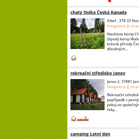
chaty Osika Česká Kanada
Albeř , 378 33 Nov
fotogalerie
|
rece
Navštivte kemp Ch
(bývalý kemp Walte
krásné přírody Čes
dřevěných...
rekreační středisko Janov
Janov 2, 37881 Jan
fotogalerie
|
rece
Rekreační středisk
popřípadě v pevný
pokoj se společným
řeky...
camping Letní den