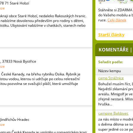
378 71 Staré Hobzí
nze
Stáhněte si ZDARMA 
do Vašeho mobilu a 
kraji obce Staré Hobzí, nedaleko Rakouských hranic.
ruce.
Celý článek
 nabízíme dovolenou především pro rodiny s dětmi,
uristiku. Ubytování nabízíme v chatkách, stanech nebo
Starší články
KOMENTÁŘE |
, 37833 Nová Bystřice
Seřadit podle:
nze
Název kempu
ě České Kanady, na břehu rybníku Osika. Rybník je
camp Strážnice
stou vodou, kterou si udržuje po celou rekreační
itou pozvolna se svažující pláží, která umožňuje
Bohužel musím říct, 
Největší zklamání pr
areálu. Minigolf je v
zřejmě nestará. Míst
hruška...
camping Baldovec
za nás místo v modr
 Jindřichův Hradec
s dvěma dětma se to 
nze
super jediné co ze p
entrum Česká Kanada je umístěn v romantickém kraji