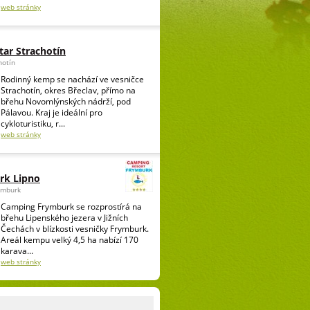
web stránky
ar Strachotín
hotín
Rodinný kemp se nachází ve vesničce
Strachotín, okres Břeclav, přímo na
břehu Novomlýnských nádrží, pod
Pálavou. Kraj je ideální pro
cykloturistiku, r...
web stránky
rk Lipno
ymburk
Camping Frymburk se rozprostírá na
břehu Lipenského jezera v Jižních
Čechách v blízkosti vesničky Frymburk.
Areál kempu velký 4,5 ha nabízí 170
karava...
web stránky