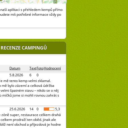
naší aplikaci s přehledem kempů přímo
budete mít potřebné informace vždy po
 RECENZE CAMPINGŮ
Datum
Text
Foto
Hodnocení
5.8.2026
6
0
že mě tento kemp velmi zklamal.
o mě bylo zázemí a celková údržba
e velmi špatném stavu – nikdo se o něj
o míčků jsme si mohli rovnou zahrát s
25.6.2026
14
0
5,3
é zóně super, restaurace celkem drahá
celkem prodraží ten oběd. jinak ale
oblíž není obchod a příjezdová je hodne