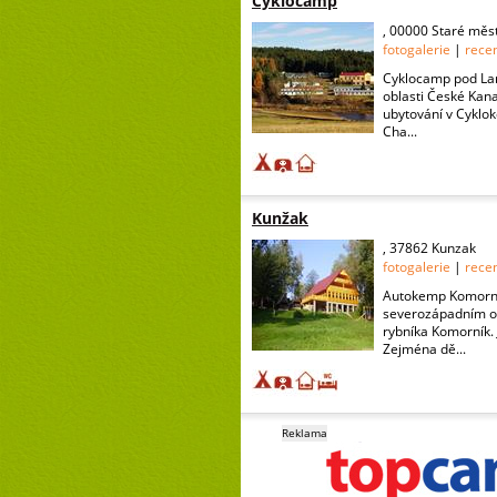
Cyklocamp
, 00000 Staré měs
fotogalerie
|
rece
Cyklocamp pod Land
oblasti České Kan
ubytování v Cyklok
Cha...
Kunžak
, 37862 Kunzak
fotogalerie
|
rece
Autokemp Komorník
severozápadním ok
rybníka Komorník.
Zejména dě...
Reklama