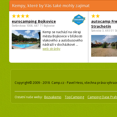
Kempy, které by Vás také mohly zajímat
eurocamping Bojkovice
autocamp Fre
Štefánikova 1008, 687 71 Bojkovice
Strachotín
Šakvická 3, 693 01 S
Kemp se nachází na okraji
města Bojkovice v blízkosti
vlakového a autobusového
nádraží v docházkové ...
web stránky
Copyright© 2009 - 2018 Camp.cz - Pavel Hess, všechna práva vyhraz
Ostatní naše weby:
Bezvakemp
TopCamping
Camping Oase Pra