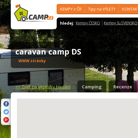
KEMPY v ČR
Tipy na VÝLETY
KONTAK
hledej:
Kempy ČESKO
Kempy SLOVENSKO
caravan camp DS
WWW stránky
<<
Zpět na výsledky hledání
Camping
Recenze