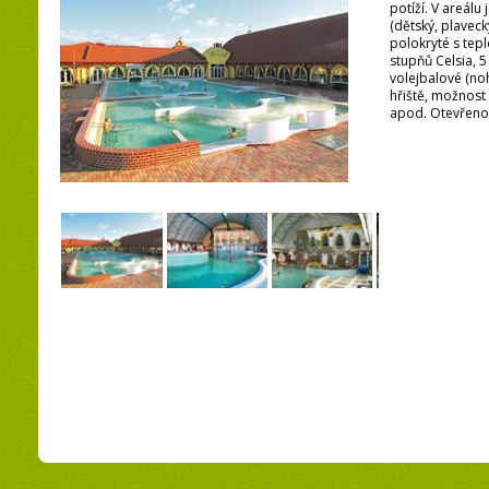
potíží. V areálu
(dětský, plavecký,
polokryté s tep
stupňů Celsia, 5
volejbalové (no
hřiště, možnost
apod. Otevřeno 