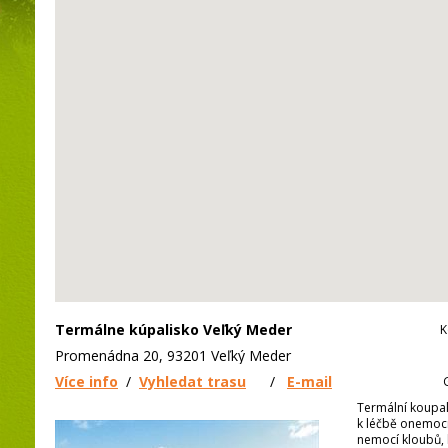
Termálne kúpalisko Veľký Meder
K
Promenádna 20, 93201 Veľký Meder
Více info
/
Vyhledat trasu
/
E-mail
Termální koupal
k léčbě onemoc
nemocí kloubů, 