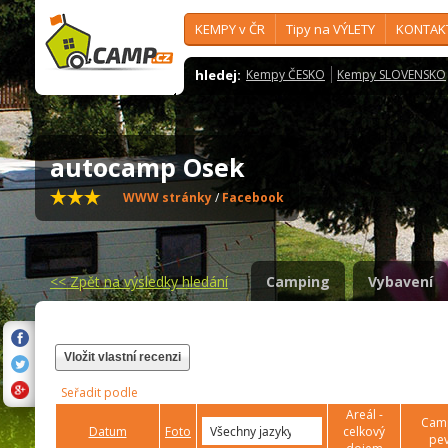
KEMPY v ČR
Tipy na VÝLETY
KONTAK
hledej:
Kempy ČESKO
Kempy SLOVENSKO
autocamp Osek
WWW stránky
/
Facebook
<<
Zpět na výsledky hledání
Camping
Vybavení
Vložit vlastní recenzi
Seřadit podle
Areál -
Camp
Datum
Foto
celkový
pev