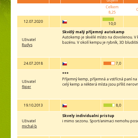
dojem
Celkem
8,25
12.07.2020
10,0
Skvělý malý příjemný autokamp
Autokemp je skvělé místo na dovolenou. V ke
Uživatel
bazénu. V okolí kempu je rybník, 3D bludiš
Rudys
24.07.2018
7,0
***
Příjemný kemp, příjemná a vstřícná paní na 
Uživatel
celý kemp a některá místa jsou příliš nerovn
fliper
19.10.2013
8,0
Skvely individualni pristup
Uživatel
i mimo sezonu. Sport/animaci nemohu poso
michal-b