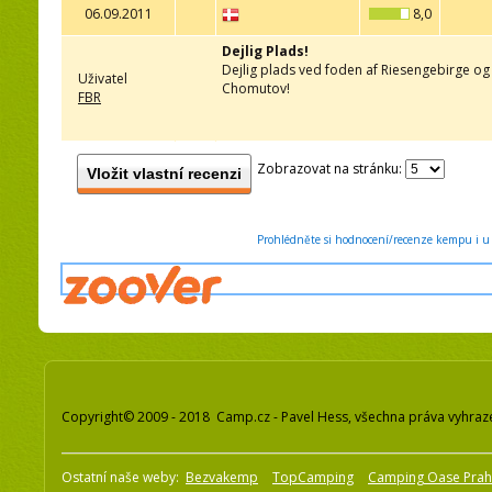
06.09.2011
8,0
Dejlig Plads!
Dejlig plads ved foden af Riesengebirge o
Uživatel
Chomutov!
FBR
Zobrazovat na stránku:
Vložit vlastní recenzi
Prohlédněte si hodnocení/recenze kempu i u 
Copyright© 2009 - 2018 Camp.cz - Pavel Hess, všechna práva vyhraz
Ostatní naše weby:
Bezvakemp
TopCamping
Camping Oase Pra