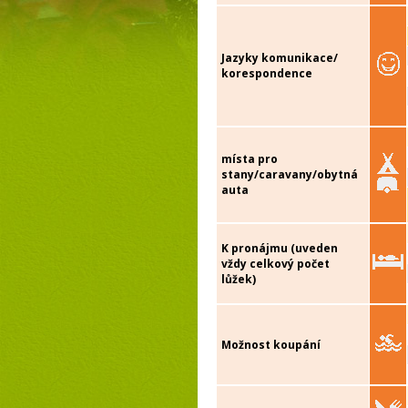
Jazyky komunikace/
korespondence
místa pro
stany/caravany/obytná
auta
K pronájmu (uveden
vždy celkový počet
lůžek)
Možnost koupání