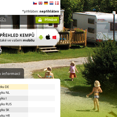
*přihlášen:
nepřihlášen
ů ČR
Přihlásit
 informací
yku DE
zyku NL
yku I
zyku RUS
zyku SK
zyku HR