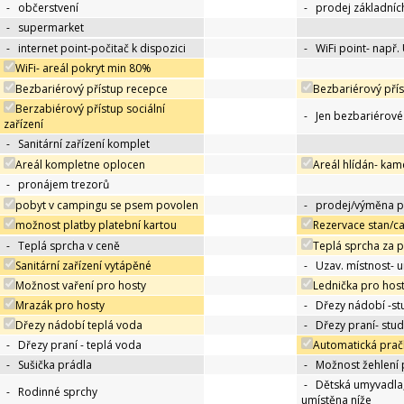
-
občerstvení
-
prodej základníc
-
supermarket
-
internet point-počitač k dispozici
-
WiFi point- např.
WiFi- areál pokryt min 80%
Bezbariérový přístup recepce
Bezbariérový přís
Berzabiérový přístup sociální
-
Jen bezbariérov
zařízení
-
Sanitární zařízení komplet
Areál kompletne oplocen
Areál hlídán- kam
-
pronájem trezorů
pobyt v campingu se psem povolen
-
prodej/výměna p
možnost platby platební kartou
Rezervace stan/c
-
Teplá sprcha v ceně
Teplá sprcha za 
Sanitární zařízení vytápěné
-
Uzav. místnost- 
Možnost vaření pro hosty
Lednička pro hos
Mrazák pro hosty
-
Dřezy nádobí -s
Dřezy nádobí teplá voda
-
Dřezy praní- stu
-
Dřezy praní - teplá voda
Automatická prač
-
Sušička prádla
-
Možnost žehlení 
-
Dětská umyvadla
-
Rodinné sprchy
umístěna níže