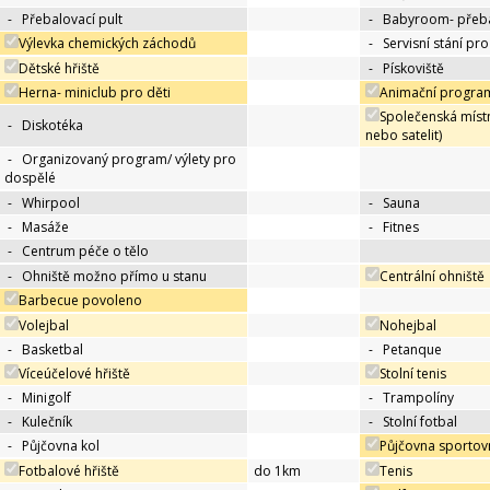
-
Přebalovací pult
-
Babyroom- přeba
Výlevka chemických záchodů
-
Servisní stání pr
Dětské hřiště
-
Pískoviště
Herna- miniclub pro děti
Animační program
Společenská místn
-
Diskotéka
nebo satelit)
-
Organizovaný program/ výlety pro
dospělé
-
Whirpool
-
Sauna
-
Masáže
-
Fitnes
-
Centrum péče o tělo
-
Ohniště možno přímo u stanu
Centrální ohniště
Barbecue povoleno
Volejbal
Nohejbal
-
Basketbal
-
Petanque
Víceúčelové hřiště
Stolní tenis
-
Minigolf
-
Trampolíny
-
Kulečník
-
Stolní fotbal
-
Půjčovna kol
Půjčovna sportov
Fotbalové hřiště
do 1km
Tenis