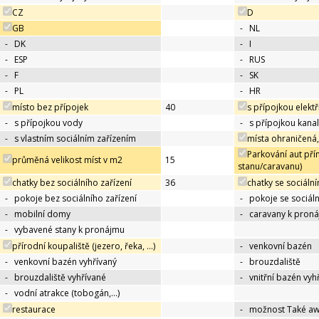
CZ
D
GB
-
NL
-
DK
-
I
-
ESP
-
RUS
-
F
-
SK
-
PL
-
HR
místo bez přípojek
40
s přípojkou elektř
-
s přípojkou vody
-
s přípojkou kana
-
s vlastním sociálním zařízením
místa ohraničená,
Parkování aut pří
průměná velikost míst v m2
15
stanu/caravanu)
chatky bez sociálního zařízení
36
chatky se sociáln
-
pokoje bez sociálního zařízení
-
pokoje se sociál
-
mobilní domy
-
caravany k pron
-
vybavené stany k pronájmu
přírodní koupaliště (jezero, řeka, …)
-
venkovní bazén
-
venkovní bazén vyhřívaný
-
brouzdaliště
-
brouzdaliště vyhřívané
-
vnitřní bazén vyh
-
vodní atrakce (tobogán,…)
restaurace
-
možnost Také a