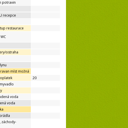
h potravin
 U recepce
tup restaurace
é WC
ery/ostraha
lynu
aravan míst možná
poplatek
20
umyvadlo
ty
tudená voda
dená voda
ka
prádla
, záchody-