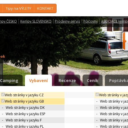
Tipy na VÝLETY
KONTAKT
mpy ČESKO
Kempy SLOVENSKO
Prodejny-servis
Půjčovny
ASOCIACE kemp
ook
Camping
Vybavení
Recenze
Ceník
Poptávka
Web stránky v jazyku CZ
Web stránky v jaz
Web stránky v jazyku GB
-
Web stránky v ja
-
Web stránky v jazyku DK
-
Web stránky v jaz
-
Web stránky v jazyku ESP
-
Web stránky v ja
-
Web stránky v jazyku F
-
Web stránky v ja
-
Web stránky v jazyku PL
-
Web stránky v ja