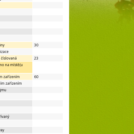
iny
30
lizace
 číslovaná
23
mo na místě(u
ím zařízením
60
ním zařízením
ájmu
řívaný
way