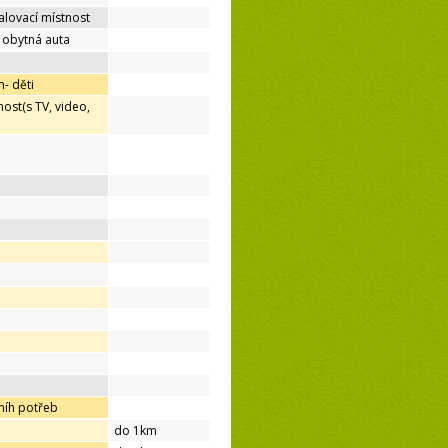
lovací místnost
o obytná auta
- děti
ost(s TV, video,
níh potřeb
do 1km