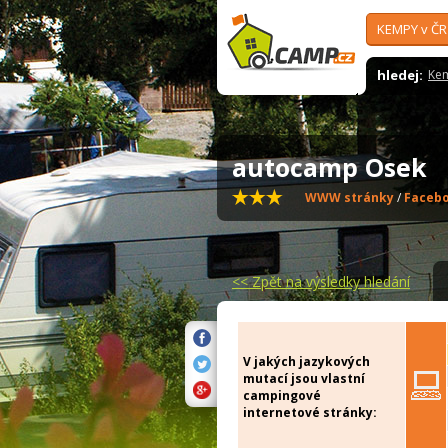
KEMPY v ČR
hledej:
Ke
autocamp Osek
WWW stránky
/
Faceb
<<
Zpět na výsledky hledání
V jakých jazykových
mutací jsou vlastní
campingové
internetové stránky: